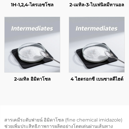
1H-1,2,4-ไตรเอซโซล
2-เมทิล-3-ไบเฟนิลมีทานอล
2-เมทิล อิมิดาโซล
4 ไฮดรอกซี เบนซาลดีไฮด์
สารเคมีระดับฟายน์ อิมิดาโซล (fine chemical imidazole)
ช่วยเพิ่มประสิทธิภาพการผลิตอย่างโดดเด่นผ่านเส้นทาง