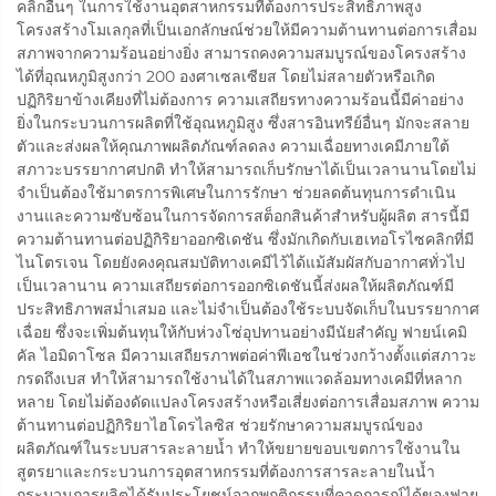
คลิกอื่นๆ ในการใช้งานอุตสาหกรรมที่ต้องการประสิทธิภาพสูง
โครงสร้างโมเลกุลที่เป็นเอกลักษณ์ช่วยให้มีความต้านทานต่อการเสื่อม
สภาพจากความร้อนอย่างยิ่ง สามารถคงความสมบูรณ์ของโครงสร้าง
ได้ที่อุณหภูมิสูงกว่า 200 องศาเซลเซียส โดยไม่สลายตัวหรือเกิด
ปฏิกิริยาข้างเคียงที่ไม่ต้องการ ความเสถียรทางความร้อนนี้มีค่าอย่าง
ยิ่งในกระบวนการผลิตที่ใช้อุณหภูมิสูง ซึ่งสารอินทรีย์อื่นๆ มักจะสลาย
ตัวและส่งผลให้คุณภาพผลิตภัณฑ์ลดลง ความเฉื่อยทางเคมีภายใต้
สภาวะบรรยากาศปกติ ทำให้สามารถเก็บรักษาได้เป็นเวลานานโดยไม่
จำเป็นต้องใช้มาตรการพิเศษในการรักษา ช่วยลดต้นทุนการดำเนิน
งานและความซับซ้อนในการจัดการสต็อกสินค้าสำหรับผู้ผลิต สารนี้มี
ความต้านทานต่อปฏิกิริยาออกซิเดชัน ซึ่งมักเกิดกับเฮเทอโรไซคลิกที่มี
ไนโตรเจน โดยยังคงคุณสมบัติทางเคมีไว้ได้แม้สัมผัสกับอากาศทั่วไป
เป็นเวลานาน ความเสถียรต่อการออกซิเดชันนี้ส่งผลให้ผลิตภัณฑ์มี
ประสิทธิภาพสม่ำเสมอ และไม่จำเป็นต้องใช้ระบบจัดเก็บในบรรยากาศ
เฉื่อย ซึ่งจะเพิ่มต้นทุนให้กับห่วงโซ่อุปทานอย่างมีนัยสำคัญ ฟายน์เคมิ
คัล ไอมิดาโซล มีความเสถียรภาพต่อค่าพีเอชในช่วงกว้างตั้งแต่สภาวะ
กรดถึงเบส ทำให้สามารถใช้งานได้ในสภาพแวดล้อมทางเคมีที่หลาก
หลาย โดยไม่ต้องดัดแปลงโครงสร้างหรือเสี่ยงต่อการเสื่อมสภาพ ความ
ต้านทานต่อปฏิกิริยาไฮโดรไลซิส ช่วยรักษาความสมบูรณ์ของ
ผลิตภัณฑ์ในระบบสารละลายน้ำ ทำให้ขยายขอบเขตการใช้งานใน
สูตรยาและกระบวนการอุตสาหกรรมที่ต้องการสารละลายในน้ำ
กระบวนการผลิตได้รับประโยชน์จากพฤติกรรมที่คาดการณ์ได้ของฟาย