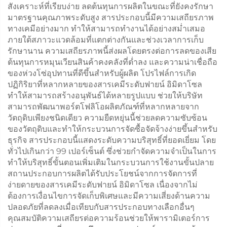
สังเคราะห์ที่เรียบง่าย ลดต้นทุนการผลิตในขณะที่ยังคงรักษา
มาตรฐานคุณภาพระดับสูง สารประกอบนี้มีความเสถียรภาพ
ทางเคมีอย่างมาก ทำให้สามารถทำงานได้อย่างสม่ำเสมอ
ภายใต้สภาวะแวดล้อมที่แตกต่างกันและช่วงเวลาการเก็บ
รักษานาน ความเสถียรภาพนี้ส่งผลโดยตรงต่อการลดของเสีย
ต้นทุนการหมุนเวียนสินค้าคงคลังที่ต่ำลง และความน่าเชื่อถือ
ของห่วงโซ่อุปทานที่ดีขึ้นสำหรับผู้ผลิต โปรไฟล์การเกิด
ปฏิกิริยาที่หลากหลายของสารเคมีระดับฟายน์ อิมิดาโซล
ทำให้สามารถสร้างอนุพันธ์ได้หลายรูปแบบ ช่วยให้บริษัท
สามารถพัฒนาพอร์ตโฟลิโอผลิตภัณฑ์ที่หลากหลายจาก
วัตถุดิบเพียงชนิดเดียว ความยืดหยุ่นนี้ช่วยลดความซับซ้อน
ของวัตถุดิบและทำให้กระบวนการจัดซื้อจัดจ้างง่ายขึ้นสำหรับ
ธุรกิจ สารประกอบนี้แสดงระดับความบริสุทธิ์ที่ยอดเยี่ยม โดย
ทั่วไปเกินกว่า 99 เปอร์เซ็นต์ ซึ่งช่วยกำจัดความจำเป็นในการ
ทำให้บริสุทธิ์ขั้นตอนเพิ่มเติมในกระบวนการใช้งานขั้นปลาย
สถานประกอบการผลิตได้รับประโยชน์จากการจัดการที่
ง่ายดายของสารเคมีระดับฟายน์ อิมิดาโซล เนื่องจากไม่
ต้องการเงื่อนไขการจัดเก็บพิเศษและมีความเสี่ยงด้านความ
ปลอดภัยที่ลดลงเมื่อเทียบกับสารประกอบทางเลือกอื่นๆ
คุณสมบัติความเสถียรต่อความร้อนช่วยให้พารามิเตอร์การ