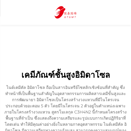
เคมีภัณฑ์ชั้นสูงอิมิดาโซล
ไนด์เคมีคัล อิมิดาโซล ถือเป็นสารอินทรีย์ไซคลิกเชิงซ้อนที่สำคัญ ซึ่ง
ทำหน้าที่เป็นพื้นฐานสำคัญในอุตสาหกรรมการผลิตสารเคมีขั้นสูงและ
การพัฒนายา อิมิดาโซลเป็นโครงสร้างวงแหวนที่มีไนโตรเจน
ประกอบด้วยอะตอม 5 ตัว โดยมีไนโตรเจน 2 ตัวอยู่ในตำแหน่งเฉพาะ
ภายในโครงสร้างวงแหวน สูตรโมเลกุล C3H4N2 นี้กำหนดโครงสร้าง
พื้นฐานที่จำเป็น ซึ่งแสดงถึงความเสถียรและรูปแบบการเกิดปฏิกิริยาที่
โดดเด่น ทำให้มีคุณค่าอย่างยิ่งในหลายภาคอุตสาหกรรม ไนด์เคมีคัล อิ
มิดาโซล มีความเสถียรทางความร้อนสูง สามารถคงความสมบูรณ์ของ