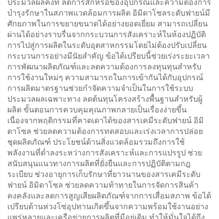
ประมวลผลคงที่ ลดการสึกหรอของอุปกรณ์และความต้องการ
บำรุงรักษาในสภาพแวดล้อมการผลิต อิมิดาโซลระดับฟายน์มี
ศักยภาพในการขยายขนาดได้อย่างยอดเยี่ยม สามารถเปลี่ยน
ผ่านได้อย่างราบรื่นจากกระบวนการสังเคราะห์ในห้องปฏิบัติ
การไปสู่การผลิตในระดับอุตสาหกรรมโดยไม่ต้องปรับเปลี่ยน
กระบวนการอย่างมีนัยสำคัญ ข้อได้เปรียบนี้ช่วยเร่งระยะเวลา
การพัฒนาผลิตภัณฑ์และลดความต้องการลงทุนทุนสำหรับ
การใช้งานใหม่ๆ ความสามารถในการเข้ากันได้กับอุปกรณ์
การผลิตมาตรฐานช่วยกำจัดความจำเป็นในการใช้ระบบ
ประมวลผลเฉพาะทาง ลดต้นทุนโครงสร้างพื้นฐานสำหรับผู้
ผลิต ขั้นตอนการควบคุมคุณภาพกลายเป็นเรื่องง่ายขึ้น
เนื่องจากพฤติกรรมที่คาดเดาได้ของสารเคมีระดับฟายน์ อิมิ
ดาโซล ช่วยลดความต้องการทดสอบและเร่งเวลาการปล่อย
ชุดผลิตภัณฑ์ ประโยชน์ด้านสิ่งแวดล้อมรวมถึงการใช้
พลังงานที่ต่ำลงระหว่างการสังเคราะห์และการแปรรูป ช่วย
สนับสนุนแนวทางการผลิตที่ยั่งยืนและการปฏิบัติตามกฎ
ระเบียบ ช่วงอายุการเก็บรักษาที่ยาวนานของสารเคมีระดับ
ฟายน์ อิมิดาโซล ช่วยลดความท้าทายในการจัดการสินค้า
คงคลังและลดการสูญเสียผลิตภัณฑ์จากการเสื่อมสภาพ ข้อได้
เปรียบด้านห่วงโซ่อุปทานเกิดขึ้นจากความพร้อมใช้งานอย่าง
แพร่หลายและเครือข่ายการผลิตที่มีอยู่เดิม ทำให้มั่นใจได้ถึง