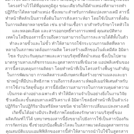
โครงสร้างไว้ได้ที่อุณหภูมิสูง ขณะเดียวกันก็มีตำแหน่งที่สามารถทำ
ปฏิกิริยาได้หลายตำแหน่ง ซึ่งเหมาะสำหรับการดัดแปลงทางเคมี สารนี้
ทำหน้าที่หลักเป็นสารตั้งต้นในการสังเคราะห์ยา โดยใช้เป็นสารตั้งต้น
ในการผลิตยาหลายชนิด เช่น ยาต้านเชื้อรา ยาสำหรับรักษาโรคหัวใจ
และหลอดเลือด และสารออกฤทธิ์ทางการแพทย์ คุณสมบัติทาง
เทคโนโลยีของสารนี้รวมถึงความสามารถในการละลายได้ดีทั้งในตัว
ทำละลายขั้วและไม่ขั้ว ทำให้สามารถใช้กระบวนการผลิตที่หลาก
หลายในสภาพแวดล้อมการผลิต โครงสร้างผลึกของไนด์เคมีคัล อิมิดา
โซล รับประกันคุณภาพและความบริสุทธิ์ที่สม่ำเสมอ ซึ่งเป็นไปตาม
มาตรฐานทางเภสัชกรรมและอุตสาหกรรมที่เข้มงวด แอปพลิเคชันของ
สารนี้ครอบคลุมการผลิตยา โดยทำหน้าที่เป็นโครงสร้างพื้นฐานสำคัญ
ในการพัฒนายา การผลิตสารเคมีเกษตรเพื่อสร้างยาฆ่าแมลงและยา
ฆ่าหญ้าที่มีประสิทธิภาพ รวมถึงการสังเคราะห์พอลิเมอร์พิเศษสำหรับ
การใช้งานวัสดุขั้นสูง สารนี้ยังมีความสามารถในการควบคุมค่าความ
เป็นกรด-ด่างอย่างเฉพาะตัว ทำให้มีความจำเป็นอย่างยิ่งในงานวิจัย
ชีวเคมีและขั้นตอนทางเคมีวิเคราะห์ อิมิดาโซลยังทำหน้าที่เป็นตัวเร่ง
ปฏิกิริยาในปฏิกิริยาอินทรีย์หลายชนิด ช่วยให้การเปลี่ยนแปลงทางเคมี
เกิดขึ้นได้อย่างมีประสิทธิภาพโดยยังคงรักษาความบริสุทธิ์ของ
ผลิตภัณฑ์ไว้ได้ บทบาทของสารนี้ยังขยายไปยังการใช้เป็นสารป้องกัน
การกัดกร่อน ซึ่งช่วยปกป้องพื้นผิวโลหะในสภาพแวดล้อมอุตสาหกรรม
คุณสมบัติแบบแอมฟิฟิลิกของสารนี้ทำให้สามารถนำไปใช้ในสูตรสาร