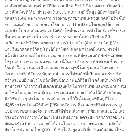
จนเกิดเกลือควอเทอร์นารีอิมิดาโซเลียม ซึ่งใช้เป็นของเหลวไอออนิก
และตัวเร่งปฏิกิริยาถ่ายเฟสในกระบวนการเคมีขั้นสูง อิมิดาโซลใน
กลุ่มสารเคมีเฉพาะทางสามารถทำปฏิกิริยาแทนที่ด้วยนิวคลีโอไฟล์ได้
อย่างแม่นยำอย่างมาก ช่วยให้สามารถปรับเปลี่ยนโมเลกุลได้อย่าง
แม่นยำ โดยไม่เกิดผลพลอยได้ที่ทำให้ขั้นตอนการทำให้บริสุทธิ์ซับซ้อน
ขึ้น ความสามารถในการสร้างสารประกอบโลหะเชิงซ้อนที่มี
เสถียรภาพ ทำให้ขยายขอบเขตการใช้งานไปสู่ด้านการเร่งปฏิกิริยา
และวิทยาศาสตร์วัสดุ โดยอิมิดาโซลในกลุ่มสารเคมีเฉพาะทางทำ
หน้าที่เป็นลิแกนด์ในสารประกอบประสานที่มีคุณสมบัติพิเศษ ผู้ผลิตยา
ใช้รูปแบบการตอบสนองของสารนี้ในการสังเคราะห์ยาต้านเชื้อรา ยา
โรคหัวใจและหลอดเลือด และสารออกฤทธิ์ใหม่ๆ ผ่านเส้นทางการ
สังเคราะห์ที่ได้รับการพิสูจน์แล้ว สารนี้ทำหน้าที่เป็นหน่วยสร้างเพื่อ
สร้างระบบฮีเทอโรไซคลิกที่ซับซ้อนผ่านปฏิกิริยาไซคลิเซชัน ทำให้
สามารถเข้าถึงกรอบโมเลกุลขั้นสูงที่ใช้ในการค้นพบและพัฒนายา อิมิ
ดาโซลในกลุ่มสารเคมีเฉพาะทางแสดงความเข้ากันได้ดีเยี่ยมกับหมู่
ฟังก์ชันต่างๆ ทำให้สามารถนำมารวมไว้ในโมเลกุลที่มีหมู่ที่ไวต่อ
ปฏิกิริยาโดยไม่ก่อให้เกิดปฏิกิริยาหรือการเสื่อมสภาพที่ไม่ต้องการ รูป
แบบการตอบสนองที่คาดการณ์ได้ช่วยให้สามารถพัฒนาและปรับแต่ง
กระบวนการทำงานได้อย่างมีประสิทธิภาพ ลดระยะเวลาการวิจัยและ
พัฒนาสำหรับการประยุกต์ใช้งานใหม่ๆ การขยายขนาดการผลิตได้
ประโยชน์จากกลไกปฏิกิริยาที่เข้าใจดีอยู่แล้วที่เกี่ยวข้องกับอิมิดาโซล