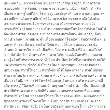
ทุนหมุนเวียน ความเข้ากันได้ของสารกับวัสดุบรรจุภัณฑ์มาตรฐาน
ช่วยป้องกันการเสื่อมสภาพของภาชนะและปนเปื้อนผลิตภัณฑ์ หลีก
เลี่ยงการบรรจุใหม่ที่มีค่าใช้จ่ายสูงและปัญหาด้านการควบคุมคุณภาพ
ความยืดหยุ่นในการผลิตช่วยให้สามารถจัดตารางการผลิตได้อย่าง
เหมาะสมตามความต้องการของตลาด เนื่องจากกระบวนการสัง
เคราะห์อิมิดาโซลสามารถปรับขนาดการผลิตขึ้นหรือลงได้ง่าย โดยไม่
ต้องมีการปรับเปลี่ยนกระบวนการหรืออุปกรณ์อย่างมีนัยสำคัญ ต้นทุน
การประกันคุณภาพยังคงต่ำ เนื่องจากอิมิดาโซลมีคุณสมบัติที่สม่ำเสมอ
และพฤติกรรมที่คาดการณ์ได้ จึงลดความถี่ในการทดสอบและข้อ
กำหนดด้านการวิเคราะห์ เมื่อเทียบกับสารทางเลือกที่มีความเสถียรต่ำ
กว่า ข้อได้เปรียบด้านห่วงโซ่อุปทาน ได้แก่ แหล่งจัดหาที่หลากหลาย
จากผู้ผลิตที่ได้รับการยอมรับทั่วโลก ทำให้มั่นใจได้ถึงราคาที่แข่งขันได้
และการจัดหาที่เชื่อถือได้ ซึ่งช่วยป้องกันการหยุดชะงักของซัพพลาย
บทบาทของสารนี้ในฐานะสารตั้งต้นที่ใช้ได้หลากหลาย ช่วยให้ผู้ผลิต
สามารถให้บริการหลายกลุ่มตลาดด้วยสายการผลิตเพียงสายเดียว ช่วย
เพิ่มประสิทธิภาพการใช้สินทรัพย์และลดต้นทุนการบริหารต่อหน่วยที่
ผลิต การปฏิบัติตามข้อกำหนดด้านกฎระเบียบทำได้ง่ายขึ้น เนื่องจากมี
ประวัติด้านความปลอดภัยที่ชัดเจนและเอกสารประกอบที่ครอบคลุม
สำหรับอิมิดาโซล ช่วยลดค่าใช้จ่ายในการจดทะเบียนและเร่งการเข้า
สู่ตลาดสำหรับการใช้งานใหม่ๆ ต้นทุนการขนส่งยังคงต่ำ เนื่องจาก
สารมีความเสถียร จึงไม่จำเป็นต้องมีข้อกำหนดพิเศษในการจัดการหรือ