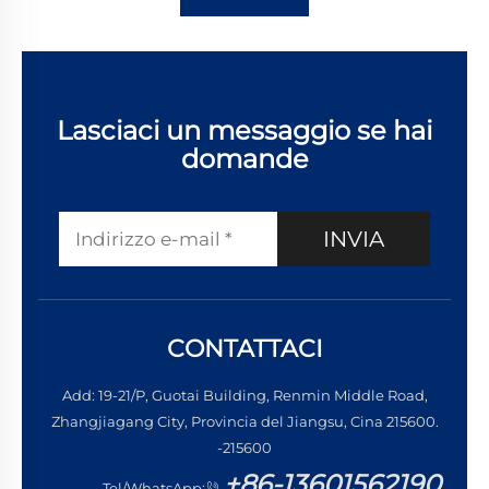
Lasciaci un messaggio se hai
domande
INVIA
CONTATTACI
Add: 19-21/P, Guotai Building, Renmin Middle Road,
Zhangjiagang City, Provincia del Jiangsu, Cina 215600.
-215600
+86-13601562190
Tel/WhatsApp: