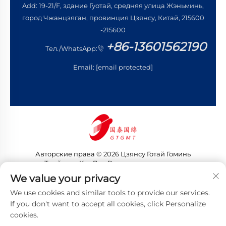
Add: 19-21/F, здание Гуотай, средняя улица Жэньминь,
город Чжанцзяган, провинция Цзянсу, Китай, 215600
-215600
+86-13601562190
Тел./WhatsApp:
Email:
[email protected]
Авторские права © 2026 Цзянсу Готай Гоминь
Трейдинг Ко., Лтд. Все права защищены
Политика конфиденциальности
We value your privacy
We use cookies and similar tools to provide our services.
If you don't want to accept all cookies, click Personalize
cookies.