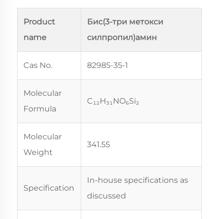
Product
Бис(3-три метокси
name
силпропил)амин
Cas No.
82985-35-1
Molecular
C₁₂H₃₁NO₆Si₂
Formula
Molecular
341.55
Weight
In-house specifications as
Specification
discussed