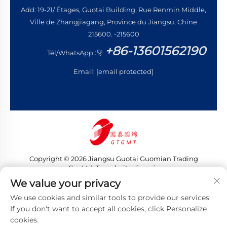
Add: 19-21/ Étages, Guotai Building, Rue Renmin Middle,
Ville de Zhangjiagang, Province du Jiangsu, Chine
215600. -215600
+86-13601562190
Tél/WhatsApp :
Email:
[email protected]
Copyright © 2026 Jiangsu Guotai Guomian Trading
Co., Ltd. Tous droits réservés
Politique de confidentialité
We value your privacy
We use cookies and similar tools to provide our services.
If you don't want to accept all cookies, click Personalize
cookies.