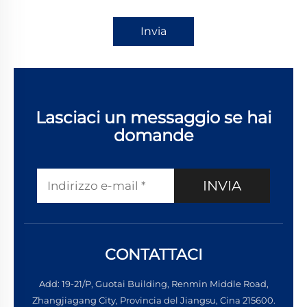
Invia
Lasciaci un messaggio se hai
domande
INVIA
CONTATTACI
Add: 19-21/P, Guotai Building, Renmin Middle Road,
Zhangjiagang City, Provincia del Jiangsu, Cina 215600.