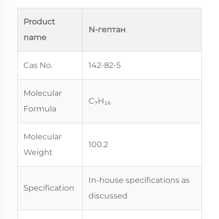
Product
N-гептан
name
Cas No.
142-82-5
Molecular
C₇H₁₆
Formula
Molecular
100.2
Weight
In-house specifications as
Specification
discussed