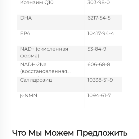
Коэнзим Q10
303-98-0
DHA
6217-54-5
EPA
10417-94-4
NAD+ (окисленная
53-84-9
форма)
NADH·2Na
606-68-8
(восстановленная
форма)
Салидрозид
10338-51-9
β-NMN
1094-61-7
Что Мы Можем Предложить