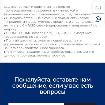
Ваш экспертный и надежный партнер по
производственным решениям в химической и
фармацевтической промышленности, предлагающий:
● Высококачественные активные фармацевтические
ингредиенты, промежуточные продукты и специальные
химикаты с GMP/ISO сертифицированных предприятий по
запросу.
● USDMF, EUDMF, Kosher, Halal, ISO, COS, CEP могут быть
предоставлены по запросу.
● Полный цикл услуг, охватывающий все аспекты
управления цепочками поставок для максимальной пользы
Вашего производственного процесса.
● Техническая поддержка, способствующая повышению
ценности производственных проектов.
Пожалуйста, оставьте нам
сообщение, если у вас есть
вопросы