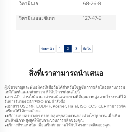
วิตามินเอ
68-26-8
วิตามินเออะซิเตท
127-47-9
ก่อนหน้า
1
2
3
ถัดไป
สิ่งที่เราสามารถนำเสนอ
ผู้เชี่ยวชาญและพันธมิตรที่เชื่อถือได้สำหรับโซลูชันการผลิตในอุตสาหกรรม
เคมีภัณฑ์และเภสัชกรรม ที่ให้บริการดังต่อไปนี้
●สาร API, สารตั้งต้น และสารเคมีเฉพาะทางที่มีคุณภาพสูง จากโรงงานที่ได้
รับการรับรอง GMP/ISO ตามคำสั่งซื้อ
●เอกสาร USDMF, EUDMF, Kosher, Halal, ISO, COS, CEP สามารถจัด
เตรียมให้ได้ตามคำขอ
●บริการแบบครบวงจร ครอบคลุมทุกส่วนงานของห่วงโซ่อุปทาน เพื่อเพิ่ม
ประสิทธิภาพสูงสุดให้กับกระบวนการผลิตของคุณ
●บริการด้านเทคนิค เพื่อเสริมศักยภาพให้กับโครงการผลิตของคุณ