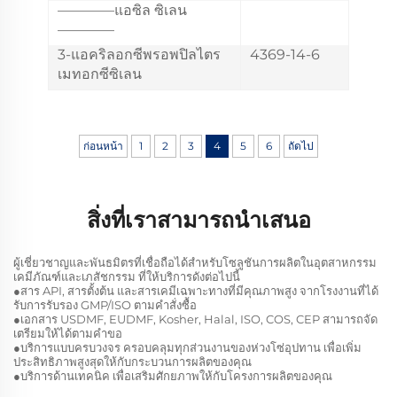
————แอซิล ซิเลน
————
3-แอคริลอกซีพรอพปิลไตร
4369-14-6
เมทอกซีซิเลน
ก่อนหน้า
1
2
3
4
5
6
ถัดไป
สิ่งที่เราสามารถนำเสนอ
ผู้เชี่ยวชาญและพันธมิตรที่เชื่อถือได้สำหรับโซลูชันการผลิตในอุตสาหกรรม
เคมีภัณฑ์และเภสัชกรรม ที่ให้บริการดังต่อไปนี้
●สาร API, สารตั้งต้น และสารเคมีเฉพาะทางที่มีคุณภาพสูง จากโรงงานที่ได้
รับการรับรอง GMP/ISO ตามคำสั่งซื้อ
●เอกสาร USDMF, EUDMF, Kosher, Halal, ISO, COS, CEP สามารถจัด
เตรียมให้ได้ตามคำขอ
●บริการแบบครบวงจร ครอบคลุมทุกส่วนงานของห่วงโซ่อุปทาน เพื่อเพิ่ม
ประสิทธิภาพสูงสุดให้กับกระบวนการผลิตของคุณ
●บริการด้านเทคนิค เพื่อเสริมศักยภาพให้กับโครงการผลิตของคุณ