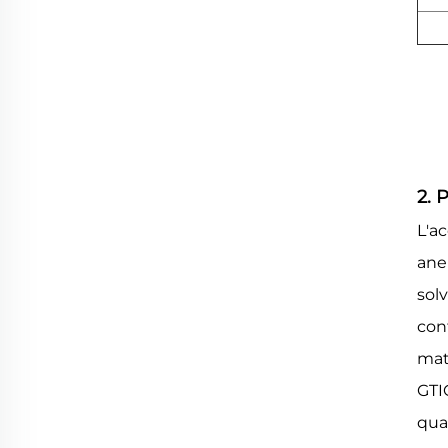
2. 
L'a
ane
sol
con
mate
GTI
qual