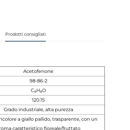
i
Prodotti consigliati
Acetofenone
98-86-2
C₈H₈O
120.15
Grado industriale, alta purezza
ncolore a giallo pallido, trasparente, con un
roma caratteristico floreale/fruttato