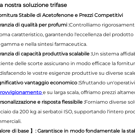
La nostra soluzione trifase
Fornitura Stabile di Acetofenone e Prezzi Competitivi
aranzia di qualità per profumi
:
Controlliamo rigorosament
roma caratteristico, garantendo l'eccellenza del prodotto 
a gamma e nella sintesi farmaceutica.
ranzia di capacità produttiva scalabile
:
Un sistema affida
ciente delle scorte assicurano in modo efficace la fornit
disfacendo le vostre esigenze produttive su diverse scal
ignificativo vantaggio economico
:
Sfruttando un'operativi
rovvigionamento
e su larga scala, offriamo prezzi altam
rsonalizzazione e risposta flessibile
:
Forniamo diverse solu
ciaio da 200 kg ai serbatoi ISO, supportando l'intero proc
merciali.
alore di base
】
: Garantisce in modo fondamentale la stab