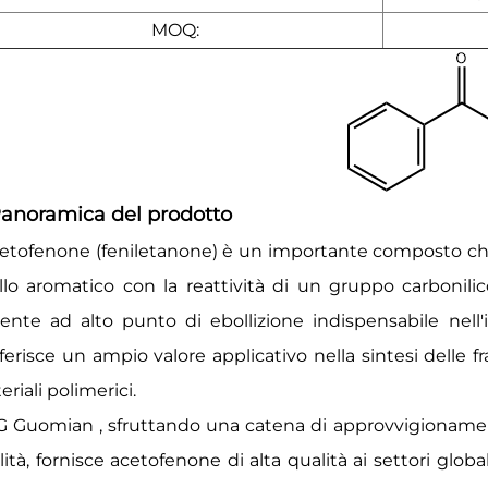
MOQ:
Panoramica del prodotto
cetofenone (feniletanone) è un importante composto che
llo aromatico con la reattività di un gruppo carbonili
vente ad alto punto di ebollizione indispensabile nell'
ferisce un ampio valore applicativo nella sintesi delle 
riali polimerici.
G Guomian
, sfruttando una catena di approvvigionamen
ità, fornisce acetofenone di alta qualità ai settori globa