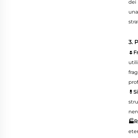
dei
una
stra
3. 
🌷
F
uti
frag
pro
💊
S
str
nerv
🏭
R
eter