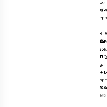
pol
🎨
V
epo
4. 
🏭
F
solu
📑
Q
gara
✈
️
L
ope
🎯
S
allo