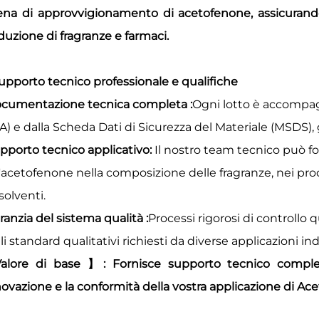
ena di approvvigionamento di acetofenone, assicurando 
duzione di fragranze e farmaci.
Supporto tecnico professionale e qualifiche
ocumentazione tecnica completa
:
Ogni lotto è accompagn
A) e dalla Scheda Dati di Sicurezza del Materiale (MSDS), 
upporto tecnico applicativo:
Il nostro team tecnico può for
l'acetofenone nella composizione delle fragranze, nei proc
solventi.
aranzia del sistema qualità
:
Processi rigorosi di controllo
i standard qualitativi richiesti da diverse applicazioni indu
Valore di base
】
: Fornisce supporto tecnico complet
nnovazione e la conformità della vostra applicazione di Ac