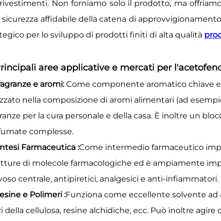
 rivestimenti. Non forniamo solo il prodotto, ma offriam
 sicurezza affidabile della catena di approvvigionament
tegico per lo sviluppo di prodotti finiti di alta qualità
pro
Principali aree applicative e mercati per l'acetofe
ragranze e aromi:
Come componente aromatico chiave e 
lizzato nella composizione di aromi alimentari (ad esempio
ranze per la cura personale e della casa. È inoltre un bl
fumate complesse.
intesi Farmaceutica
:
Come intermedio farmaceutico import
utture di molecole farmacologiche ed è ampiamente impieg
oso centrale, antipiretici, analgesici e anti-infiammatori.
esine e Polimeri
:
Funziona come eccellente solvente ad al
i della cellulosa, resine alchidiche, ecc. Può inoltre agir