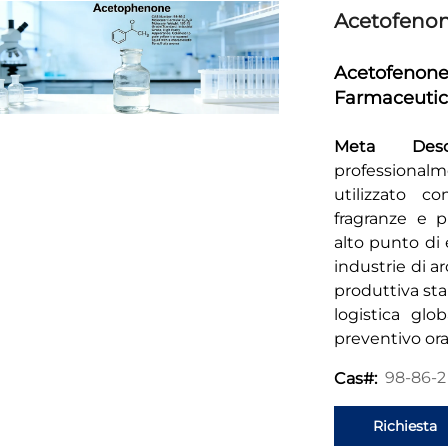
Acetofeno
Acetofenone 
Farmaceutici
Meta Desc
professional
utilizzato c
fragranze e p
alto punto di
industrie di a
produttiva st
logistica glo
preventivo ora
98-86-2
Cas#:
Richiesta