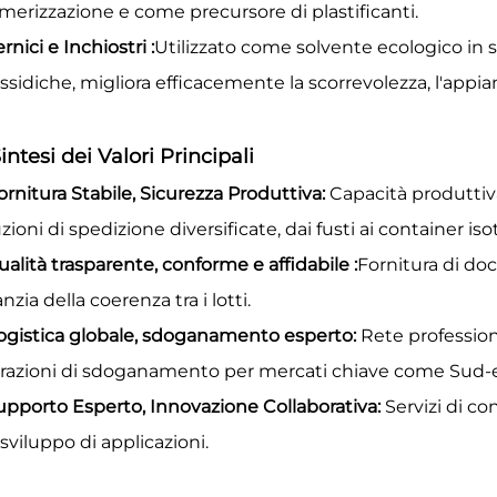
imerizzazione e come precursore di plastificanti.
ernici e Inchiostri
:
Utilizzato come solvente ecologico in s
ssidiche, migliora efficacemente la scorrevolezza, l'appi
Sintesi dei Valori Principali
ornitura Stabile, Sicurezza Produttiva:
Capacità produttiva
zioni di spedizione diversificate, dai fusti ai container iso
ualità trasparente, conforme e affidabile
:
Fornitura di do
nzia della coerenza tra i lotti.
ogistica globale, sdoganamento esperto:
Rete professiona
razioni di sdoganamento per mercati chiave come Sud-est
upporto Esperto, Innovazione Collaborativa:
Servizi di co
 sviluppo di applicazioni.