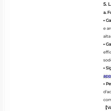
5. 
a. 
▪ G
e a
alt
▪ Ga
effi
sod
▪ S
app
▪ Pe
d'ac
com
【
V