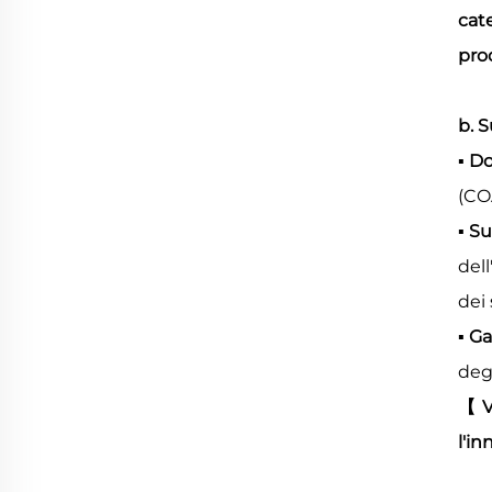
cat
pro
b. 
▪ D
(CO
▪ S
del
dei 
▪ G
degl
【
l'i