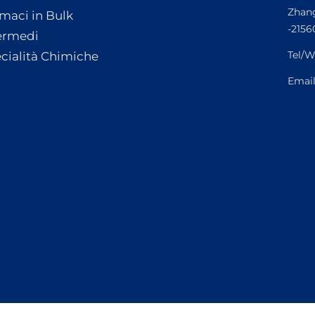
Zhang
maci in Bulk
-2156
ermedi
Tel/W
cialità Chimiche
Emai