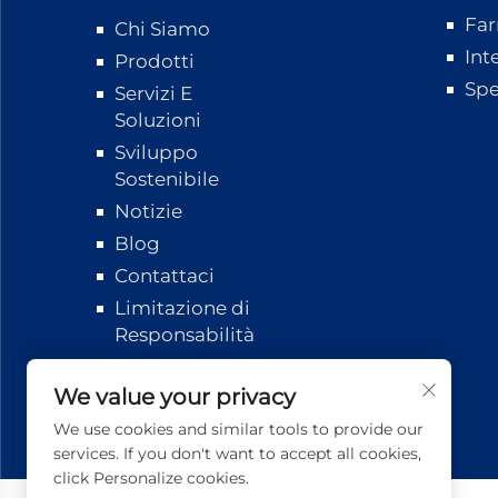
Far
Chi Siamo
Int
Prodotti
Spe
Servizi E
Soluzioni
Sviluppo
Sostenibile
Notizie
Blog
Contattaci
Limitazione di
Responsabilità
Tracciamento
Logistico
We value your privacy
We use cookies and similar tools to provide our
services. If you don't want to accept all cookies,
click Personalize cookies.