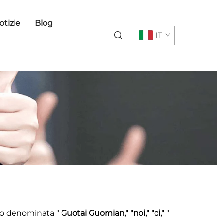
otizie
Blog
IT
ito denominata "
Guotai Guomian," "noi," "ci,"
"