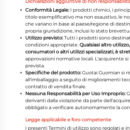
Dichiarazioni aggiuntive di non responsabilit
Conformità Legale:
I prodotti chimici, i princi
titolo esemplificativo ma non esaustivo, le n
che variano in base al paese/regione di desti
propria giurisdizione, inclusi lo stato brevettua
Utilizzo previsto:
Tutti i prodotti sono destina
condizioni appropriate.
Qualsiasi altro utilizz
consumatori o altri utilizzi specializzati, è s
approvazioni normative locali. L'acquirente si
prevista.
Specifiche del prodotto:
Guotai Guomian si ris
all'imballaggio a seguito di miglioramenti tec
contratto di vendita finale.
Nessuna Responsabilità per Uso Improprio:
G
derivanti dalla violazione da parte dell'acquire
obbligato a verificare autonomamente la confor
Legge applicabile e foro competente
I presenti Termini di utilizzo sono regolati e 