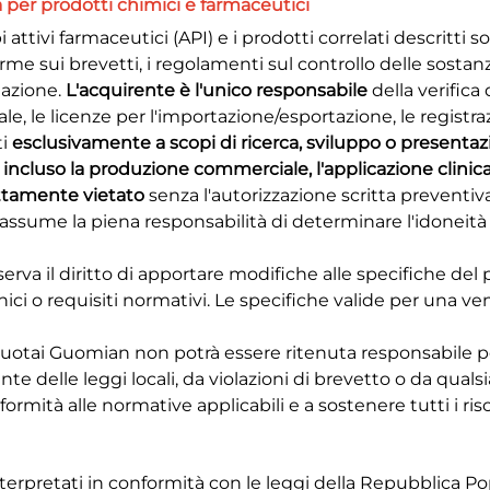
à per prodotti chimici e farmaceutici
pi attivi farmaceutici (API) e i prodotti correlati descritti s
orme sui brevetti, i regolamenti sul controllo delle sost
nazione.
L'acquirente è l'unico responsabile
della verifica
le, le licenze per l'importazione/esportazione, le registraz
ti
esclusivamente a scopi di ricerca, sviluppo o presentaz
o, incluso la produzione commerciale, l'applicazione clinic
trettamente vietato
senza l'autorizzazione scritta preventi
 assume la piena responsabilità di determinare l'idoneità e
erva il diritto di apportare modifiche alle specifiche de
nici o requisiti normativi. Le specifiche valide per una 
uotai Guomian non potrà essere ritenuta responsabile pe
nte delle leggi locali, da violazioni di brevetto o da qual
mità alle normative applicabili e a sostenere tutti i ris
interpretati in conformità con le leggi della Repubblica Po