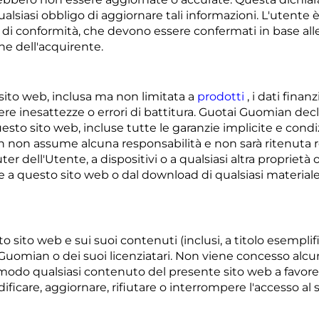
iasi obbligo di aggiornare tali informazioni. L'utente è l
ici di conformità, che devono essere confermati in base al
ne dell'acquirente.
sito web, inclusa ma non limitata a
prodotti
, i dati finanz
nere inesattezze o errori di battitura. Guotai Guomian de
to sito web, incluse tutte le garanzie implicite e condiz
an non assume alcuna responsabilità e non sarà ritenuta r
ter dell'Utente, a dispositivi o a qualsiasi altra proprie
e a questo sito web o dal download di qualsiasi materiale, 
sto sito web e sui suoi contenuti (inclusi, a titolo esemplif
uomian o dei suoi licenziatari. Non viene concesso alcun d
 modo qualsiasi contenuto del presente sito web a favore 
dificare, aggiornare, rifiutare o interrompere l'accesso al s