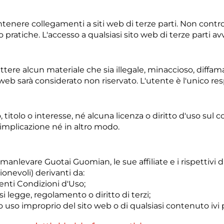
enere collegamenti a siti web di terze parti. Non contro
o pratiche. L'accesso a qualsiasi sito web di terze parti a
tere alcun materiale che sia illegale, minaccioso, diffa
eb sarà considerato non riservato. L'utente è l'unico res
 titolo o interesse, né alcuna licenza o diritto d'uso sul c
r implicazione né in altro modo.
anlevare Guotai Guomian, le sue affiliate e i rispettivi di
ionevoli) derivanti da:
senti Condizioni d'Uso;
asi legge, regolamento o diritto di terzi;
 o uso improprio del sito web o di qualsiasi contenuto ivi