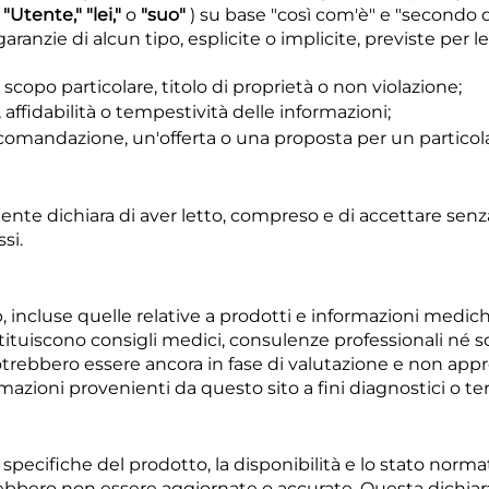
o
"Utente," "lei,"
o
"suo"
) su base "così com'è" e "secondo d
ranzie di alcun tipo, esplicite o implicite, previste per 
scopo particolare, titolo di proprietà o non violazione;
affidabilità o tempestività delle informazioni;
comandazione, un'offerta o una proposta per un particola
nte dichiara di aver letto, compreso e di accettare senza
si.
 incluse quelle relative a prodotti e informazioni medi
stituiscono consigli medici, consulenze professionali né 
 potrebbero essere ancora in fase di valutazione e non appro
rmazioni provenienti da questo sito a fini diagnostici o ter
 specifiche del prodotto, la disponibilità e lo stato norm
bbero non essere aggiornate o accurate. Questa dichiara