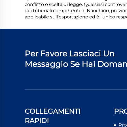
conflitto o scelta di legge. Qualsiasi controv
dei tribunali competenti di Nanchino, provincia
applicabile sull'esportazione ed è l'unico resp
Per Favore Lasciaci Un
Messaggio Se Hai Doma
COLLEGAMENTI
PR
RAPIDI
Pro