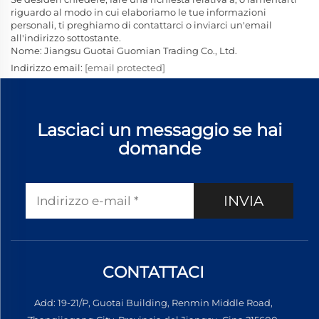
riguardo al modo in cui elaboriamo le tue informazioni
personali, ti preghiamo di contattarci o inviarci un'email
all'indirizzo sottostante.
Nome: Jiangsu Guotai Guomian Trading Co., Ltd.
Indirizzo email:
[email protected]
Lasciaci un messaggio se hai
domande
INVIA
CONTATTACI
Add: 19-21/P, Guotai Building, Renmin Middle Road,