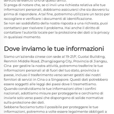
servizio se eserciti uno di questi diritti.
Si prega di notare che, se ci invii una richiesta relativa alle tue
informazioni personali, dobbiamo assicurarci che sia davvero tu
prima di rispondere. A tal fine, potremmo utilizzare un terzo per
raccogliere e verificare i documenti di identificazione.
Se non sei soddisfatto della nostra risposta a una richiesta, puoi
contattarci per risolvere il problema. Hai anche il diritto di
contattare l'autorità locale per la protezione dei dati o la privacy
in qualsiasi momento.
Dove inviamo le tue informazioni
Siamo un'azienda cinese con sede al 19-21/F, Guotai Building,
Renmin Middle Road, Zhangjiagang City, Provincia di Jiangsu,
Cina
per gestire la nostra attività, potremmo trasferire le tue
informazioni personali al di fuori del tuo stato, provincia o
paese, incluso il trasferimento verso server gestiti dai nostri
fornitori di servizi in Cina o a Singapore. Questi dati potrebbero
essere soggetti alle leggi dei paesi dove li trasmettiamo.
Quando condividiamo le tue informazioni oltre i confini
nazionali, adottiamo misure per proteggerle e cerchiamo di
inviarle solo verso paesi che dispongono di solide normative
sulla protezione dei dati.
Sebbene facciamo tutto il possibile per proteggere le tue
informazioni, potremmo a volte essere legalmente obbligati a