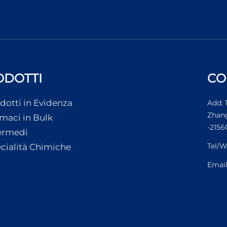
ODOTTI
CO
dotti in Evidenza
Add: 
Zhang
maci in Bulk
-2156
ermedi
Tel/W
cialità Chimiche
Emai