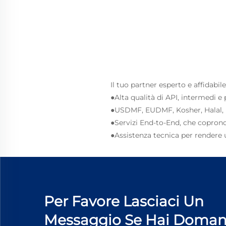
Il tuo partner esperto e affidabi
●Alta qualità di API, intermedi e 
●USDMF, EUDMF, Kosher, Halal, IS
●Servizi End-to-End, che coprono 
●Assistenza tecnica per rendere 
Per Favore Lasciaci Un
Messaggio Se Hai Doma