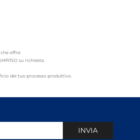
che offre:
 GMP/ISO su richiesta.
ficio del tuo processo produttivo.
INVIA