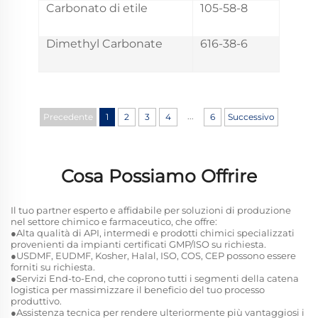
Carbonato di etile
105-58-8
Dimethyl Carbonate
616-38-6
...
Precedente
1
2
3
4
6
Successivo
Cosa Possiamo Offrire
Il tuo partner esperto e affidabile per soluzioni di produzione
nel settore chimico e farmaceutico, che offre:
●Alta qualità di API, intermedi e prodotti chimici specializzati
provenienti da impianti certificati GMP/ISO su richiesta.
●USDMF, EUDMF, Kosher, Halal, ISO, COS, CEP possono essere
forniti su richiesta.
●Servizi End-to-End, che coprono tutti i segmenti della catena
logistica per massimizzare il beneficio del tuo processo
produttivo.
●Assistenza tecnica per rendere ulteriormente più vantaggiosi i