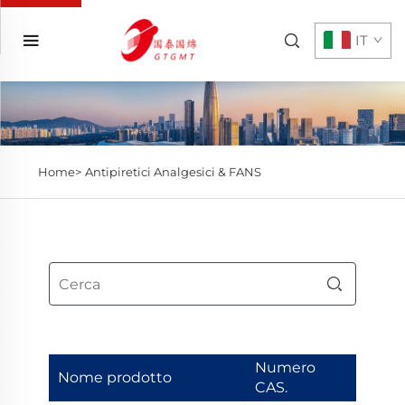
IT
Home>
Antipiretici Analgesici & FANS
Numero
Nome prodotto
CAS.