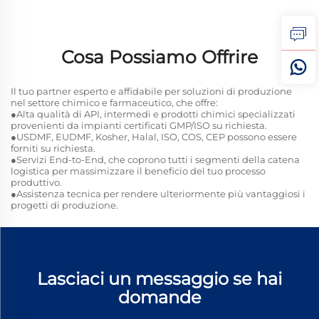
Cosa Possiamo Offrire
Il tuo partner esperto e affidabile per soluzioni di produzione
nel settore chimico e farmaceutico, che offre:
●Alta qualità di API, intermedi e prodotti chimici specializzati
provenienti da impianti certificati GMP/ISO su richiesta.
●USDMF, EUDMF, Kosher, Halal, ISO, COS, CEP possono essere
forniti su richiesta.
●Servizi End-to-End, che coprono tutti i segmenti della catena
logistica per massimizzare il beneficio del tuo processo
produttivo.
●Assistenza tecnica per rendere ulteriormente più vantaggiosi i
progetti di produzione.
Lasciaci un messaggio se hai
domande