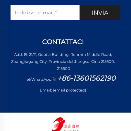
INVIA
CONTATTACI
Add: 19-21/P, Guotai Building, Renmin Middle Road,
Zhangjiagang City, Provincia del Jiangsu, Cina 215600.
-215600
+86-13601562190
Tel/WhatsApp:
Email:
[email protected]