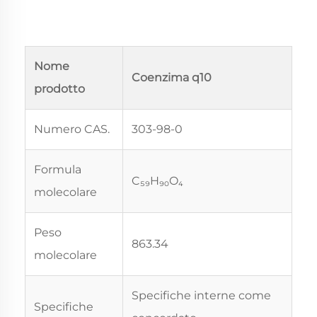
Nome
Coenzima q10
prodotto
Numero CAS.
303-98-0
Formula
C₅₉H₉₀O₄
molecolare
Peso
863.34
molecolare
Specifiche interne come
Specifiche