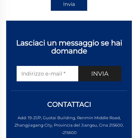
Invia
Lasciaci un messaggio se hai
domande
INVIA
CONTATTACI
Add: 19-21/P, Guotai Building, Renmin Middle Road,
Zhangjiagang City, Provincia del Jiangsu, Cina 215600.
-215600