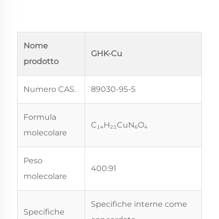
Nome
GHK-Cu
prodotto
Numero CAS.
89030-95-5
Formula
C₁₄H₂₁CuN₆O₄
molecolare
Peso
400.91
molecolare
Specifiche interne come
Specifiche