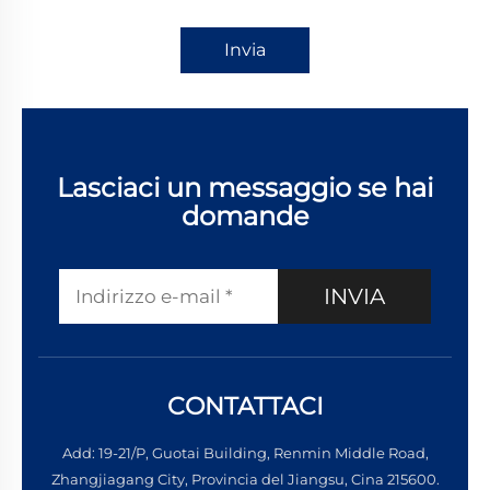
Invia
Lasciaci un messaggio se hai
domande
INVIA
CONTATTACI
Add: 19-21/P, Guotai Building, Renmin Middle Road,
Zhangjiagang City, Provincia del Jiangsu, Cina 215600.