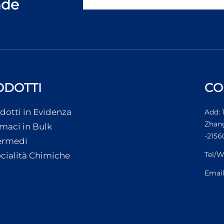
nde
ODOTTI
CO
dotti in Evidenza
Add: 
Zhang
maci in Bulk
-2156
ermedi
Tel/W
cialità Chimiche
Emai