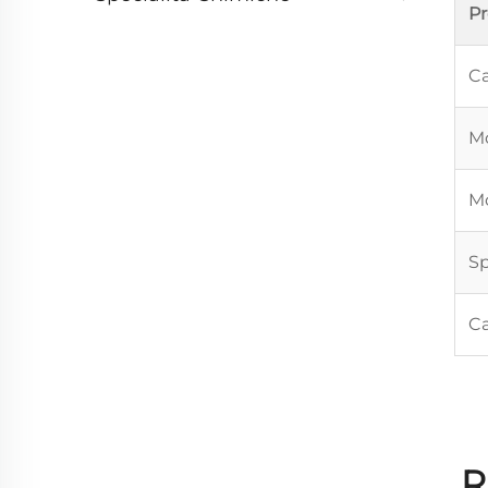
P
Ca
Mo
Mo
Sp
Ca
R