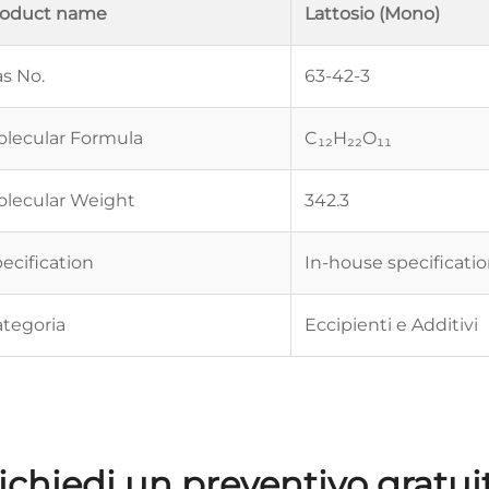
roduct name
Lattosio (Mono)
s No.
63-42-3
lecular Formula
C₁₂H₂₂O₁₁
lecular Weight
342.3
ecification
In-house specificati
tegoria
Eccipienti e Additivi
ichiedi un preventivo gratui