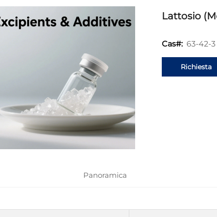
Lattosio (
63-42-3
Cas#:
Richiesta
informazion
Panoramica