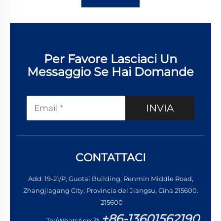
Per Favore Lasciaci Un
Messaggio Se Hai Domande
INVIA
CONTATTACI
Add: 19-21/P, Guotai Building, Renmin Middle Road,
Zhangjiagang City, Provincia del Jiangsu, Cina 215600.
-215600
+86-13601562190
Tel/WhatsApp: