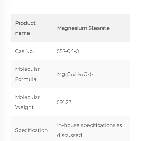
Product
Magnesium Stearate
name
Cas No.
557-04-0
Molecular
Mg(C₁₈H₃₅O₂)₂
Formula
Molecular
591.27
Weight
In-house specifications as
Specification
discussed