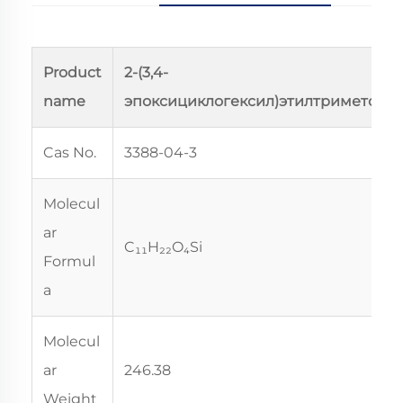
Product
2-(3,4-
name
эпоксициклогексил)этилтриметокс
Cas No.
3388-04-3
Molecul
ar
C₁₁H₂₂O₄Si
Formul
a
Molecul
ar
246.38
Weight