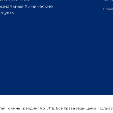
ециальные Химические
Emai
одукты
Полити
тай Гоминь Трейдинг Ко., Лтд. Все права защищены