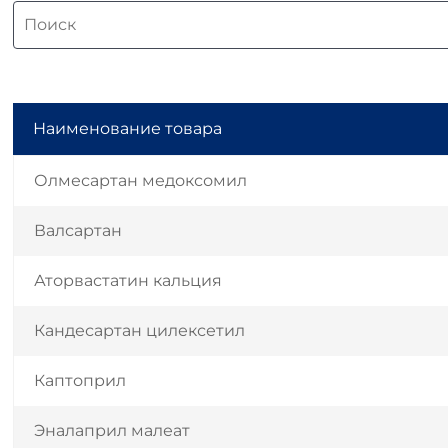
Наименование товара
Олмесартан медоксомил
Валсартан
Аторвастатин кальция
Кандесартан цилексетил
Каптоприл
Эналаприл малеат