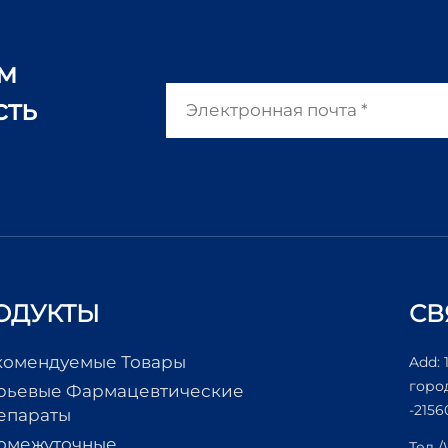
ам
сть
ОДУКТЫ
СВ
комендуемые Товары
Add: 
горо
рьевые Фармацевтические
-2156
епараты
омежуточные
Тел.