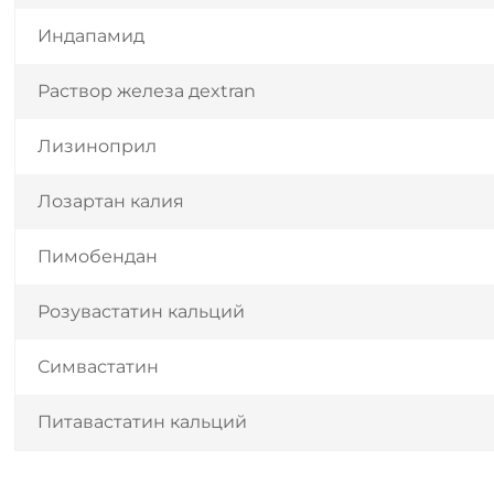
Индапамид
Раствор железа дextran
Лизиноприл
Лозартан калия
Пимобендан
Розувастатин кальций
Симвастатин
Питавастатин кальций