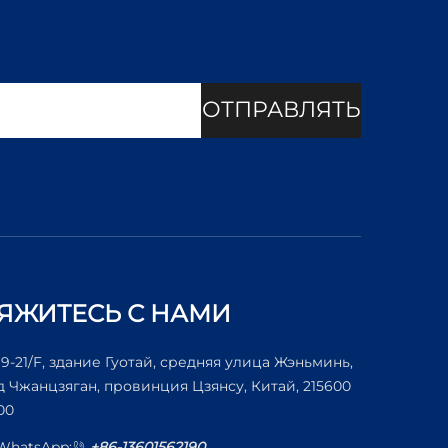
ОТПРАВЛЯТЬ
ЯЖИТЕСЬ С НАМИ
19-21/F, здание Гуотай, средняя улица Жэньминь,
д Чжанцзяган, провинция Цзянсу, Китай, 215600
00
/WhatsApp:
+86-13601562190