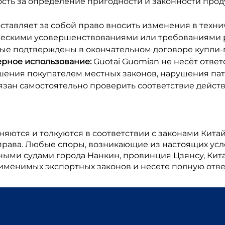
сть за определение пригодности и законности прод
оставляет за собой право вносить изменения в техн
ическими усовершенствованиями или требованиями 
рые подтверждены в окончательном договоре купли-
ерное использование:
Guotai Guomian не несёт отве
ушения покупателем местных законов, нарушения п
бязан самостоятельно проверить соответствие дей
яются и толкуются в соответствии с законами Кита
рава. Любые споры, возникающие из настоящих усло
ми судами города Нанкин, провинция Цзянсу, Китай
именимых экспортных законов и несете полную ответ