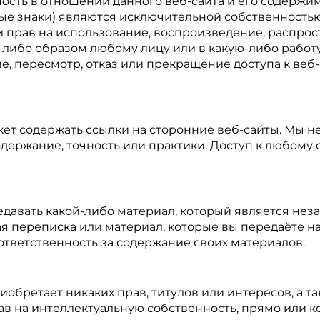
ость в отношении данного веб-сайта и его содержимо
ные знаки) являются исключительной собственностью
и прав на использование, воспроизведение, распро
-либо образом любому лицу или в какую-либо работу
ие, пересмотр, отказ или прекращение доступа к веб
жет содержать ссылки на сторонние веб-сайты. Мы н
содержание, точность или практики. Доступ к любому
редавать какой-либо материал, который является н
переписка или материал, которые вы передаёте на 
тветственность за содержание своих материалов.
риобретает никаких прав, титулов или интересов, а 
ав на интеллектуальную собственность, прямо или к