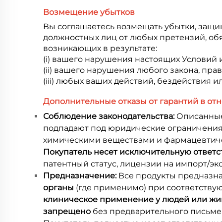
Возмещение убытков
Вы соглашаетесь возмещать убытки, защищ
должностных лиц от любых претензий, обя
возникающих в результате:
(i) вашего нарушения настоящих Условий 
(ii) вашего нарушения любого закона, прав
(iii) любых ваших действий, бездействия
Дополнительные отказы от гарантий в о
Соблюдение законодательства:
Описанные
подпадают под юридические ограничения 
химическими веществами и фармацевтичес
Покупатель несет исключительную ответ
патентный статус, лицензии на импорт/э
Предназначение:
Все продукты предназ
органы
(где применимо) при соответству
клиническое применение у людей или жив
запрещено
без предварительного письме