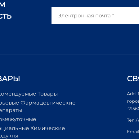
ам
сть
ВАРЫ
СВ
комендуемые Товары
Add: 
горо
рьевые Фармацевтические
-2156
епараты
омежуточные
Тел.
ециальные Химические
Emai
одукты