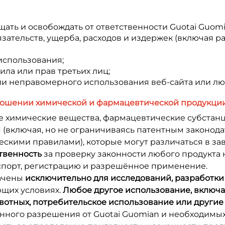
ать и освобождать от ответственности Guotai Guom
зательств, ущерба, расходов и издержек (включая р
использования;
ила или прав третьих лиц;
 или неправомерного использования веб-сайта или л
тношении химической и фармацевтической продукци
 химические вещества, фармацевтические субстанци
(включая, но не ограничиваясь патентным законода
кими правилами), которые могут различаться в зав
ственность
за проверку законности любого продукта 
кспорт, регистрацию и разрешённое применение.
начены
исключительно для исследований, разработк
ющих условиях.
Любое другое использование, включа
отных, потребительское использование или другие
нного разрешения от Guotai Guomian и необходимы