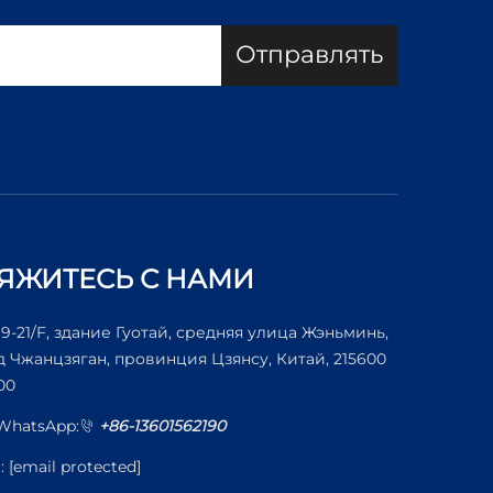
Отправлять
ЯЖИТЕСЬ С НАМИ
19-21/F, здание Гуотай, средняя улица Жэньминь,
д Чжанцзяган, провинция Цзянсу, Китай, 215600
00
/WhatsApp:
+86-13601562190
l:
[email protected]