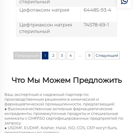
стерильный
Цефотаксим натрия
64485-93-4
Цефтриаксон натрия
74578-69-1
стерильный
...
Предыдущая
1
2
3
4
9
Следующий
Что Мы Можем Предложить
Ваш экспертный и надежный партнер по
производственным решениям в химической и
фармацевтической промышленности, предлагающий:
● Высококачественные активные фармацевтические
ингредиенты, промежуточные продукты и специальные
химикаты с GMP/ISO сертифицированных предприятий по
запросу.
● USDMF, EUDMF, Kosher, Halal, ISO, COS, CEP могут быть
предоставлены по запросу.