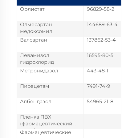
Орлистат
96829-58-2
Олмесартан
144689-63-4
медоксомил
Валсартан
137862-53-4
Левамизол
16595-80-5
гидрохлорид
Метронидазол
443-48-1
Пирацетам
7491-74-9
Албендазол
54965-21-8
Пленка ПВХ
(фармацевтический
класс)
Фармацевтические