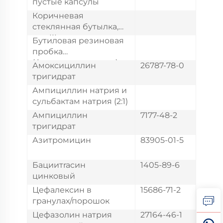
пустые капсулы
Коричневая
стеклянная бутылка,
тип III
Бутиловая резиновая
пробка
(фармацевтическая)
Амоксициллин
26787-78-0
тригидрат
Ампициллин натрия и
сульбактам натрия (2:1)
Ампициллин
7177-48-2
тригидрат
Азитромицин
83905-01-5
Бациитracин
1405-89-6
цинковый
Цефалексин в
15686-71-2
гранулах/порошок
Цефазолин натрия
27164-46-1