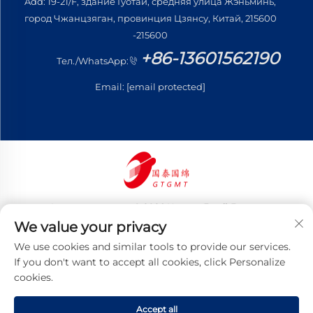
Add: 19-21/F, здание Гуотай, средняя улица Жэньминь,
город Чжанцзяган, провинция Цзянсу, Китай, 215600
-215600
+86-13601562190
Тел./WhatsApp:
Email:
[email protected]
Авторские права © 2026 Цзянсу Готай Гоминь
Трейдинг Ко., Лтд. Все права защищены
We value your privacy
Политика конфиденциальности
We use cookies and similar tools to provide our services.
If you don't want to accept all cookies, click Personalize
cookies.
Accept all