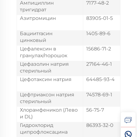
Ампициллин
7177-48-2
тригидрат
Азитромицин
83905-01-5
Бациитracин
1405-89-6
цинковый
Цефалексин в
15686-71-2
гранулах/порошок
Цефазолин натрия
27164-46-1
стерильный
Цефотаксим натрия
64485-93-4
Цефтриаксон натрия
74578-69-1
стерильный
Хлорамфеникол (Лево
56-75-7
и DL)
Гидрохлорид
86393-32-0
ципрофлоксацина