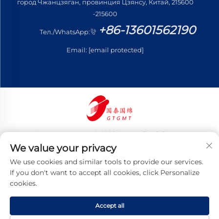
город Чжанцзяган, провинция Цзянсу, Китай, 215600
-215600
+86-13601562190
Тел./WhatsApp:
Email:
[email protected]
Авторские права © 2026 Цзянсу Готай Гоминь
Трейдинг Ко., Лтд. Все права защищены
We value your privacy
Политика конфиденциальности
We use cookies and similar tools to provide our services.
If you don't want to accept all cookies, click Personalize
cookies.
Accept all