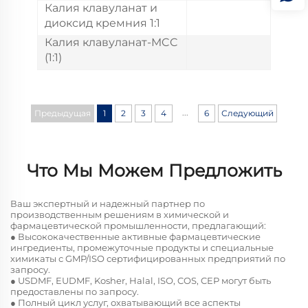
Калия клавуланат и
диоксид кремния 1:1
Калия клавуланат-MCC
(1:1)
...
Предыдущая
1
2
3
4
6
Следующий
Что Мы Можем Предложить
Ваш экспертный и надежный партнер по
производственным решениям в химической и
фармацевтической промышленности, предлагающий:
● Высококачественные активные фармацевтические
ингредиенты, промежуточные продукты и специальные
химикаты с GMP/ISO сертифицированных предприятий по
запросу.
● USDMF, EUDMF, Kosher, Halal, ISO, COS, CEP могут быть
предоставлены по запросу.
● Полный цикл услуг, охватывающий все аспекты