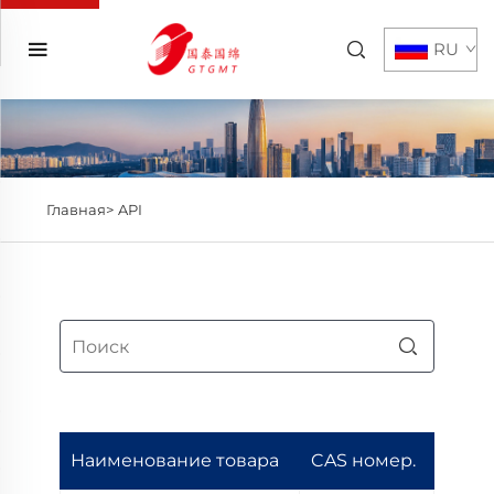
RU
Главная>
API
Наименование товара
CAS номер.