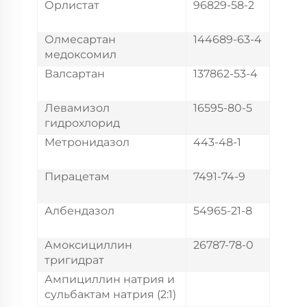
Орлистат
96829-58-2
Олмесартан
144689-63-4
медоксомил
Валсартан
137862-53-4
Левамизол
16595-80-5
гидрохлорид
Метронидазол
443-48-1
Пирацетам
7491-74-9
Албендазол
54965-21-8
Амоксициллин
26787-78-0
тригидрат
Ампициллин натрия и
сульбактам натрия (2:1)