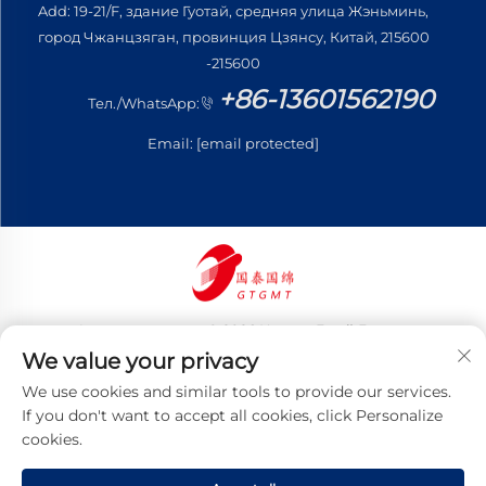
Add: 19-21/F, здание Гуотай, средняя улица Жэньминь,
город Чжанцзяган, провинция Цзянсу, Китай, 215600
-215600
+86-13601562190
Тел./WhatsApp:
Email:
[email protected]
Авторские права © 2026 Цзянсу Готай Гоминь
Трейдинг Ко., Лтд. Все права защищены
We value your privacy
Политика конфиденциальности
We use cookies and similar tools to provide our services.
If you don't want to accept all cookies, click Personalize
cookies.