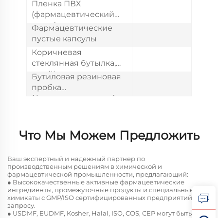
Пленка ПВХ
(фармацевтический
класс)
Фармацевтические
пустые капсулы
Коричневая
стеклянная бутылка,
тип III
Бутиловая резиновая
пробка
(фармацевтическая)
Что Мы Можем Предложить
Ваш экспертный и надежный партнер по
производственным решениям в химической и
фармацевтической промышленности, предлагающий:
● Высококачественные активные фармацевтические
ингредиенты, промежуточные продукты и специальные
химикаты с GMP/ISO сертифицированных предприятий по
запросу.
● USDMF, EUDMF, Kosher, Halal, ISO, COS, CEP могут быть