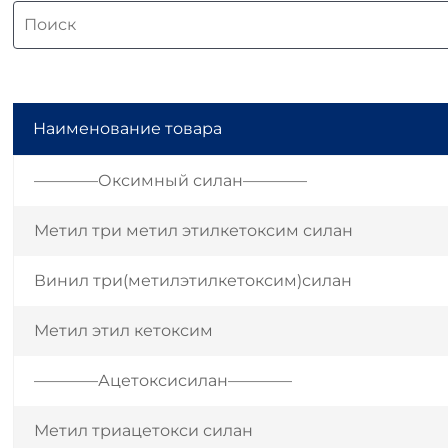
Наименование товара
————Оксимный силан————
Метил три метил этилкетоксим силан
Винил три(метилэтилкетоксим)силан
Метил этил кетоксим
————Ацетоксисилан————
Метил триацетокси силан