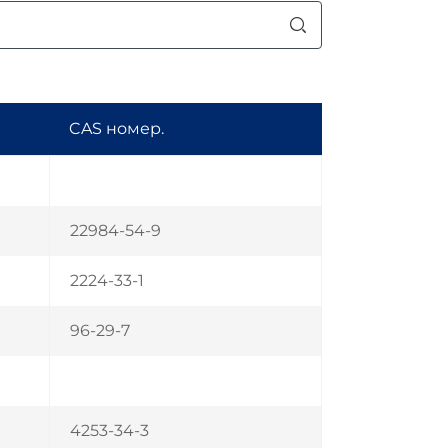
CAS номер.
22984-54-9
2224-33-1
96-29-7
4253-34-3