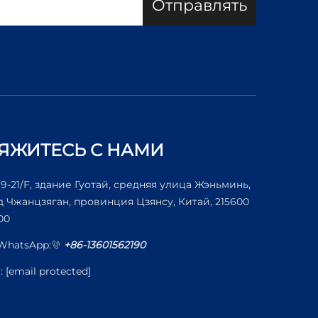
Отправлять
ЯЖИТЕСЬ С НАМИ
19-21/F, здание Гуотай, средняя улица Жэньминь,
д Чжанцзяган, провинция Цзянсу, Китай, 215600
00
/WhatsApp:
+86-13601562190
l:
[email protected]