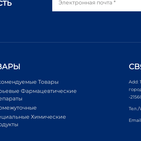
сть
ВАРЫ
СВ
комендуемые Товары
Add: 
горо
рьевые Фармацевтические
-2156
епараты
омежуточные
Тел.
ециальные Химические
Emai
одукты