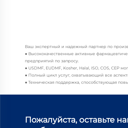
Ваш экспертный и надежный партнер по прои
● Высококачественные активные фармацевтиче
предприятий по запросу.
● USDMF, EUDMF, Kosher, Halal, ISO, COS, CEP м
● Полный цикл услуг, охватывающий все аспек
● Техническая поддержка, способствующая по
Пожалуйста, оставьте н