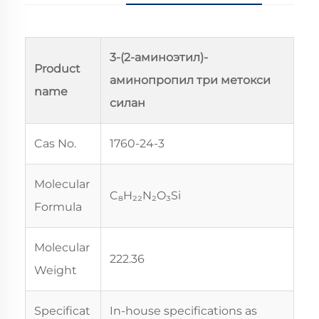
3-(2-аминоэтил)-
Product
аминопропил три метокси
name
силан
Cas No.
1760-24-3
Molecular
C₈H₂₂N₂O₃Si
Formula
Molecular
222.36
Weight
Specificat
In-house specifications as