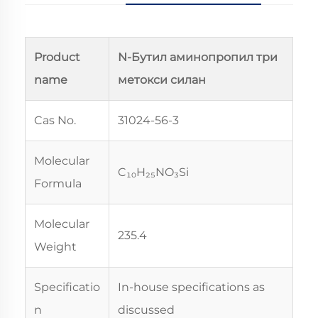
Product
N-Бутил аминопропил три
name
метокси силан
Cas No.
31024-56-3
Molecular
C₁₀H₂₅NO₃Si
Formula
Molecular
235.4
Weight
Specificatio
In-house specifications as
n
discussed