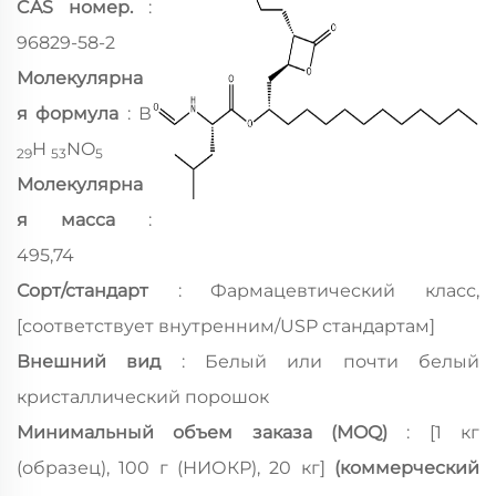
CAS номер.
:
96829-58-2
Молекулярна
я формула
: В
H
NO
29
53
5
Молекулярна
я масса
:
495,74
Сорт/стандарт
: Фармацевтический класс,
[соответствует внутренним/USP стандартам]
Внешний вид
: Белый или почти белый
кристаллический порошок
Минимальный объем заказа (MOQ)
: [1 кг
(образец), 100 г (НИОКР), 20 кг]
(коммерческий