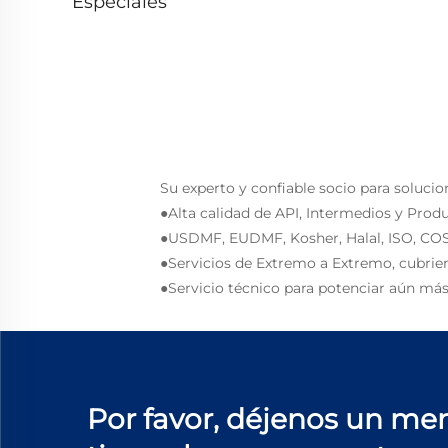
Especiales
Su experto y confiable socio para solucio
●Alta calidad de API, Intermedios y Prod
●USDMF, EUDMF, Kosher, Halal, ISO, COS
●Servicios de Extremo a Extremo, cubrie
●Servicio técnico para potenciar aún más
Por favor, déjenos un men