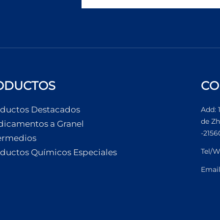
ODUCTOS
CO
ductos Destacados
Add: 
de Zh
icamentos a Granel
-2156
ermedios
Tel/W
ductos Químicos Especiales
Emai