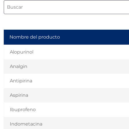
Nombre del producto
Alopurinol
Analgin
Antipirina
Aspirina
Ibuprofeno
Indometacina