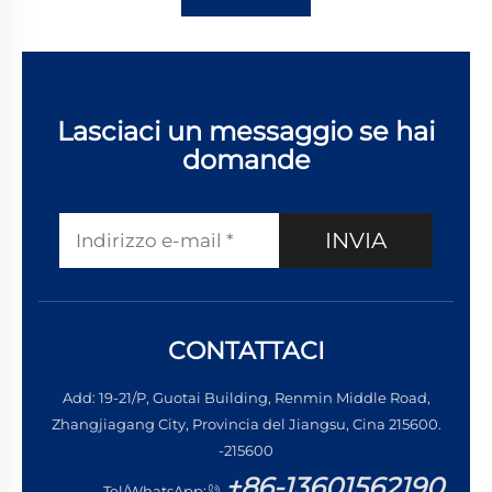
Lasciaci un messaggio se hai
domande
INVIA
CONTATTACI
Add: 19-21/P, Guotai Building, Renmin Middle Road,
Zhangjiagang City, Provincia del Jiangsu, Cina 215600.
-215600
+86-13601562190
Tel/WhatsApp: