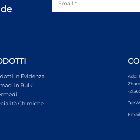
nde
ODOTTI
CO
dotti in Evidenza
Add: 
Zhang
maci in Bulk
-2156
ermedi
Tel/W
cialità Chimiche
Emai