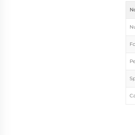
N
N
Fo
Pe
Sp
Ca