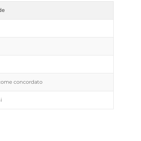
de
 come concordato
i