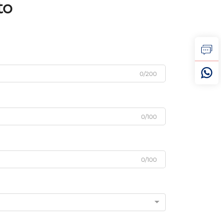
to
0/200
0/100
0/100