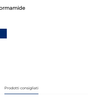
Formamide
i
Prodotti consigliati