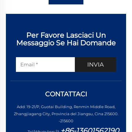
Per Favore Lasciaci Un
Messaggio Se Hai Domande
INVIA
CONTATTACI
Add: 19-21/P, Guotai Building, Renmin Middle Road,
Zhangjiagang City, Provincia del Jiangsu, Cina 215600.
-215600
+86-13601562190
Tel/WhatsApp: