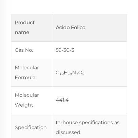
Product
Acido Folico
name
Cas No.
59-30-3
Molecular
C₁₉H₁₉N₇O₆
Formula
Molecular
441.4
Weight
In-house specifications as
Specification
discussed