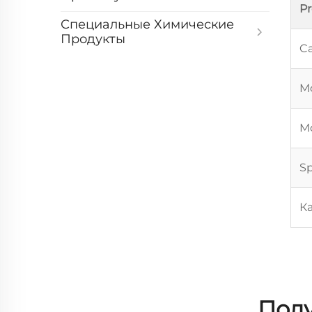
P
Специальные Химические
Продукты
Ca
Mo
Mo
Sp
К
Полу