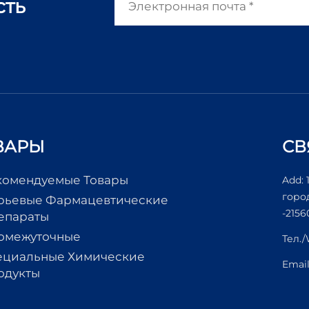
сть
ВАРЫ
СВ
комендуемые Товары
Add: 
горо
рьевые Фармацевтические
-2156
епараты
омежуточные
Тел.
ециальные Химические
Emai
одукты