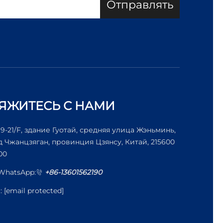
Отправлять
ЯЖИТЕСЬ С НАМИ
19-21/F, здание Гуотай, средняя улица Жэньминь,
д Чжанцзяган, провинция Цзянсу, Китай, 215600
00
/WhatsApp:
+86-13601562190
l:
[email protected]