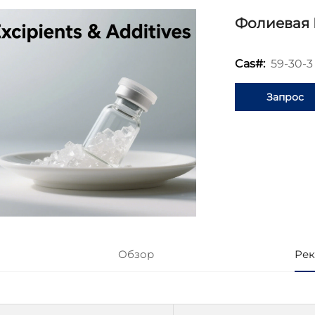
Фолиевая 
59-30-3
Cas#:
Запрос
информаци
Обзор
Рек