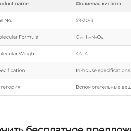
roduct name
Фолиевая кислота
s No.
59-30-3
lecular Formula
C₁₉H₁₉N₇O₆
lecular Weight
441.4
ecification
In-house specifications
атегория
Вспомогательные вещ
чить бесплатное предло