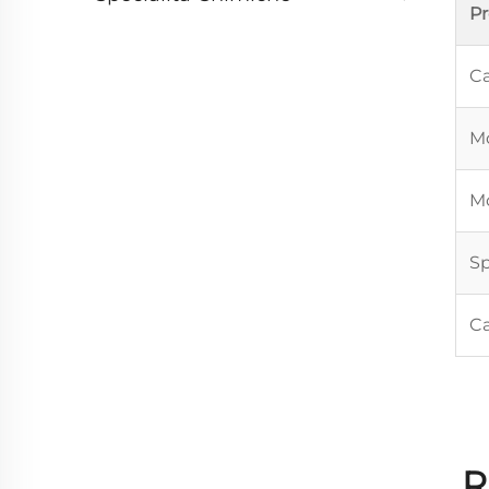
P
Ca
Mo
Mo
Sp
Ca
R