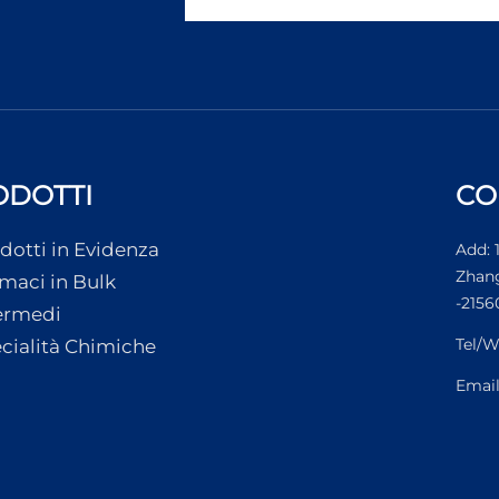
ODOTTI
CO
dotti in Evidenza
Add: 
Zhang
maci in Bulk
-2156
ermedi
Tel/W
cialità Chimiche
Emai