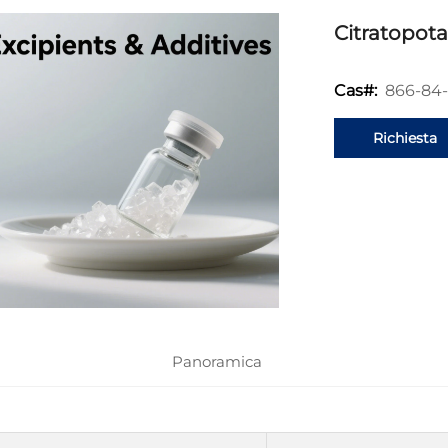
Citratopota
866-84-
Cas#:
Richiesta
informazion
Panoramica