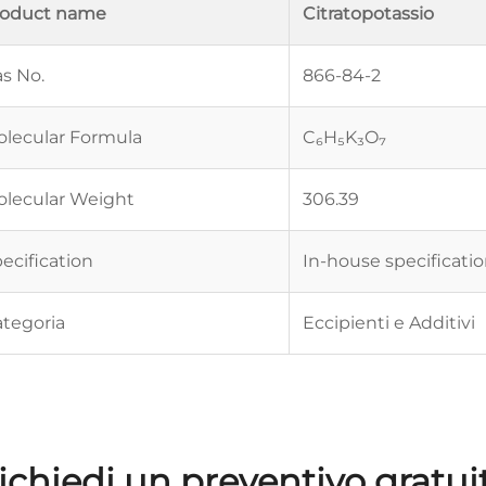
roduct name
Citratopotassio
s No.
866-84-2
lecular Formula
C₆H₅K₃O₇
lecular Weight
306.39
ecification
In-house specificati
tegoria
Eccipienti e Additivi
ichiedi un preventivo gratui