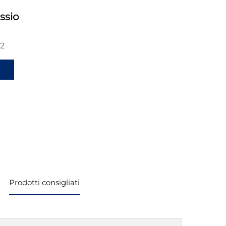
ssio
2
i
Prodotti consigliati