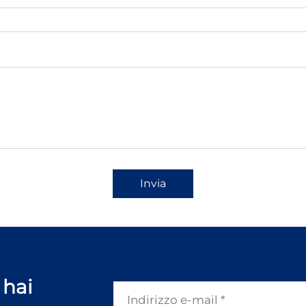
Invia
 hai