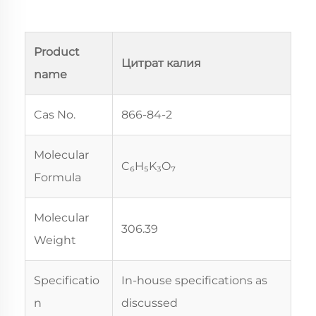
Product
Цитрат калия
name
Cas No.
866-84-2
Molecular
C₆H₅K₃O₇
Formula
Molecular
306.39
Weight
Specificatio
In-house specifications as
n
discussed