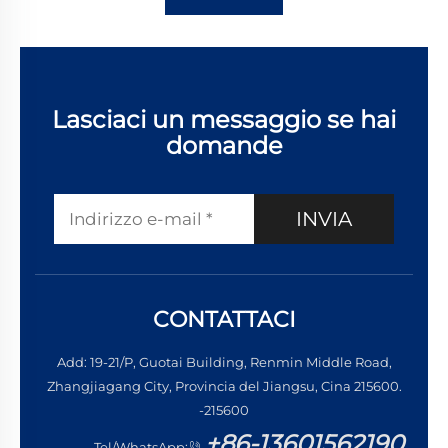
Lasciaci un messaggio se hai
domande
INVIA
CONTATTACI
Add: 19-21/P, Guotai Building, Renmin Middle Road,
Zhangjiagang City, Provincia del Jiangsu, Cina 215600.
-215600
+86-13601562190
Tel/WhatsApp: