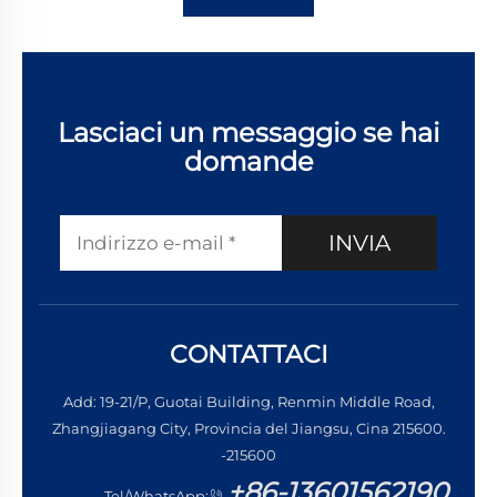
Lasciaci un messaggio se hai
domande
INVIA
CONTATTACI
Add: 19-21/P, Guotai Building, Renmin Middle Road,
Zhangjiagang City, Provincia del Jiangsu, Cina 215600.
-215600
+86-13601562190
Tel/WhatsApp: