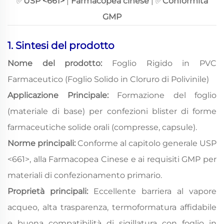
✅
USP <661>
|
Farmacopea cinese
|
✅
Conformità
GMP
1. Sintesi del prodotto
Nome del prodotto:
Foglio Rigido in PVC
Farmaceutico (Foglio Solido in Cloruro di Polivinile)
Applicazione Principale:
Formazione del foglio
(materiale di base) per confezioni blister di forme
farmaceutiche solide orali (compresse, capsule).
Norme principali:
Conforme al capitolo generale USP
<661>, alla Farmacopea Cinese e ai requisiti GMP per
materiali di confezionamento primario.
Proprietà principali:
Eccellente barriera al vapore
acqueo, alta trasparenza, termoformatura affidabile
e buona compatibilità di sigillatura con foglio in