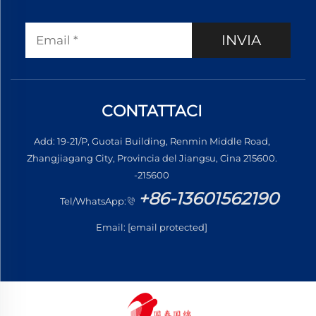
INVIA
CONTATTACI
Add: 19-21/P, Guotai Building, Renmin Middle Road,
Zhangjiagang City, Provincia del Jiangsu, Cina 215600.
-215600
+86-13601562190
Tel/WhatsApp:
Email:
[email protected]