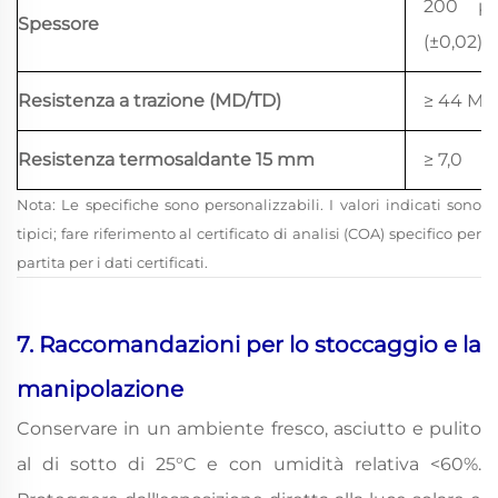
200 μ
Spessore
(±0,02)
Resistenza a trazione (MD/TD)
≥ 44 MP
Resistenza termosaldante 15 mm
≥ 7,0
Nota: Le specifiche sono personalizzabili. I valori indicati sono
tipici; fare riferimento al certificato di analisi (COA) specifico per
partita per i dati certificati.
7. Raccomandazioni per lo stoccaggio e la
manipolazione
Conservare in un ambiente fresco, asciutto e pulito
al di sotto di 25°C e con umidità relativa <60%.