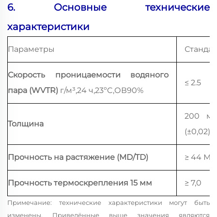
6. Основные технические
характеристики
Параметры
Станда
Скорость проницаемости водяного
≤ 2.5
пара (WVTR)
г/м³,24 ч,23ºC,ОВ90%
200 мк
Толщина
(±0,02)
Прочность на растяжение (MD/TD)
≥ 44 МП
Прочность термоскрепления 15 мм
≥ 7,0
Примечание: технические характеристики могут быть
изменены. Приведённые выше значения являются