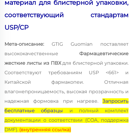
материал для блистерной упаковки,
соответствующий стандартам
USP/CP
Мета-описание:
GTIG Guomian поставляет
высококачественные
Фармацевтические
жесткие листы из ПВХ
для блистерной упаковки.
Соответствуют требованиям USP <661> и
Китайской фармакопеи. Отличная
влагонепроницаемость, высокая прозрачность и
надежная формовка при нагреве.
Запросить
бесплатные образцы
и полный комплект
документации о соответствии (COA, поддержка
DMF).
(внутренняя ссылка)