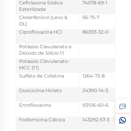
Ceftriaxona Sódica
74578-69-1
Esterilizada
Cloranfenicol (Levo &
56-75-7
DL)
Ciprofloxacina HCl
86393-32-0
Potássio Clavulanato e
Dióxido de Silício 1:1
Potássio Clavulanato-
MCC (1:1)
Sulfato de Colistina
1264-72-8
Doxiciclina Hiclato
24390-14-5
Enrofloxacina
93106-60-6
Fosfomicina Cálcica
143292-57-3