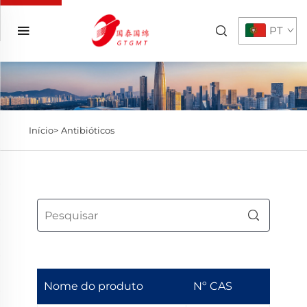
PT
Início>
Antibióticos
Nome do produto
Nº CAS