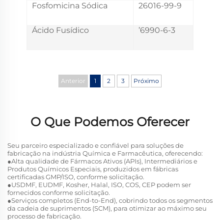
Fosfomicina Sódica
26016-99-9
Ácido Fusídico
’6990-6-3
Anterior
1
2
3
Próximo
O Que Podemos Oferecer
Seu parceiro especializado e confiável para soluções de
fabricação na indústria Química e Farmacêutica, oferecendo:
●Alta qualidade de Fármacos Ativos (APIs), Intermediários e
Produtos Químicos Especiais, produzidos em fábricas
certificadas GMP/ISO, conforme solicitação.
●USDMF, EUDMF, Kosher, Halal, ISO, COS, CEP podem ser
fornecidos conforme solicitação.
●Serviços completos (End-to-End), cobrindo todos os segmentos
da cadeia de suprimentos (SCM), para otimizar ao máximo seu
processo de fabricação.