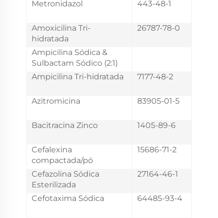
Metronidazol
443-48-1
Amoxicilina Tri-
26787-78-0
hidratada
Ampicilina Sódica &
Sulbactam Sódico (2:1)
Ampicilina Tri-hidratada
7177-48-2
Azitromicina
83905-01-5
Bacitracina Zinco
1405-89-6
Cefalexina
15686-71-2
compactada/pó
Cefazolina Sódica
27164-46-1
Esterilizada
Cefotaxima Sódica
64485-93-4