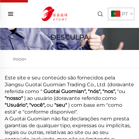
PT
DESCULPA
Início>
Este site e seu conteúdo são fornecidos pela
Jiangsu Guotai Guomian Trading Co., Ltd. (doravante
referida como "
Guotai Guomian", "nós", "nos",
"ou
"nosso"
) ao usuário (doravante referido como
"Usuário", "você",
ou
"seu"
) com base em "como
está" e "conforme disponível".
A Guotai Guomian não faz declarações nem presta
garantias de qualquer tipo, expressas ou implícitas,
legais ou outras, relativas ao site ou ao seu