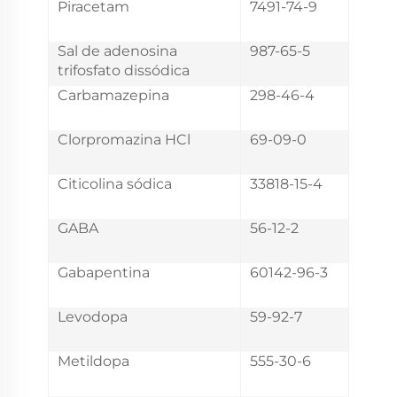
Piracetam
7491-74-9
Sal de adenosina
987-65-5
trifosfato dissódica
Carbamazepina
298-46-4
Clorpromazina HCl
69-09-0
Citicolina sódica
33818-15-4
GABA
56-12-2
Gabapentina
60142-96-3
Levodopa
59-92-7
Metildopa
555-30-6