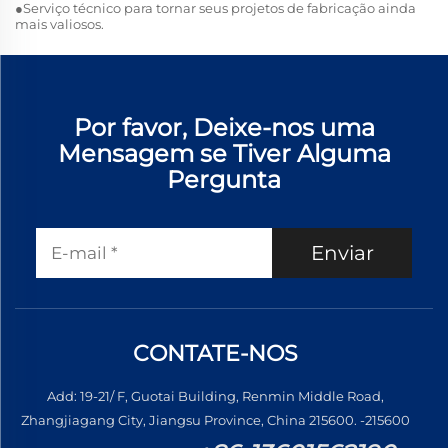
●Serviço técnico para tornar seus projetos de fabricação ainda
mais valiosos.
Por favor, Deixe-nos uma
Mensagem se Tiver Alguma
Pergunta
Enviar
CONTATE-NOS
Add: 19-21/ F, Guotai Building, Renmin Middle Road,
Zhangjiagang City, Jiangsu Province, China 215600. -215600