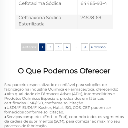
Cefotaxima Sódica
64485-93-4
Ceftriaxona Sódica
74578-69-1
Esterilizada
...
Anterior
1
2
3
4
9
Próximo
O Que Podemos Oferecer
Seu parceiro especializado e confiável para soluções de
fabricação na indústria Química e Farmacêutica, oferecendo:
●Alta qualidade de Fármacos Ativos (APIs), Intermediários e
Produtos Químicos Especiais, produzidos em fábricas
certificadas GMP/ISO, conforme solicitação.
●USDMF, EUDMF, Kosher, Halal, ISO, COS, CEP podem ser
fornecidos conforme solicitação.
●Serviços completos (End-to-End), cobrindo todos os segmentos
da cadeia de suprimentos (SCM), para otimizar ao máximo seu
processo de fabricação.