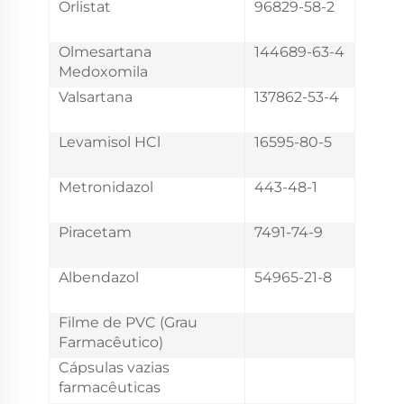
Orlistat
96829-58-2
Olmesartana
144689-63-4
Medoxomila
Valsartana
137862-53-4
Levamisol HCl
16595-80-5
Metronidazol
443-48-1
Piracetam
7491-74-9
Albendazol
54965-21-8
Filme de PVC (Grau
Farmacêutico)
Cápsulas vazias
farmacêuticas