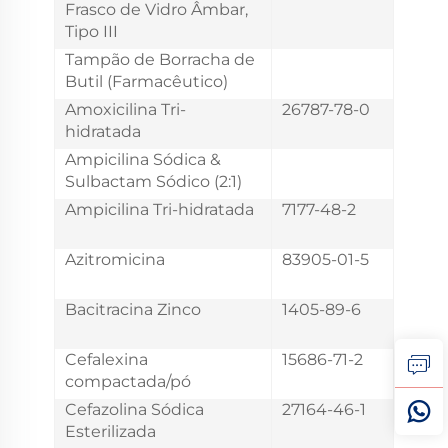
Frasco de Vidro Âmbar,
Tipo III
Tampão de Borracha de
Butil (Farmacêutico)
Amoxicilina Tri-
26787-78-0
hidratada
Ampicilina Sódica &
Sulbactam Sódico (2:1)
Ampicilina Tri-hidratada
7177-48-2
Azitromicina
83905-01-5
Bacitracina Zinco
1405-89-6
Cefalexina
15686-71-2
compactada/pó
Cefazolina Sódica
27164-46-1
Esterilizada