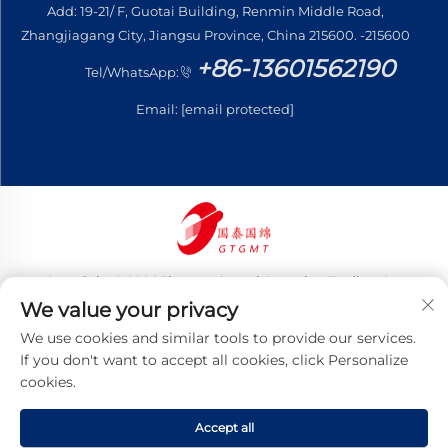
Add: 19-21/ F, Guotai Building, Renmin Middle Road,
Zhangjiagang City, Jiangsu Province, China 215600. -215600
+86-13601562190
Tel/WhatsApp:
Email:
[email protected]
Copyright © 2026 Jiangsu Guotai Guomian Trading Co.,
Ltd. Todos os direitos reservados
We value your privacy
Política de Privacidade
We use cookies and similar tools to provide our services.
If you don't want to accept all cookies, click Personalize
cookies.
Accept all