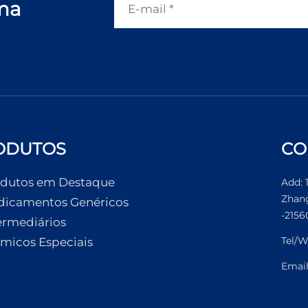
ma
ODUTOS
CO
dutos em Destaque
Add: 
Zhang
icamentos Genéricos
-2156
ermediários
Tel/W
micos Especiais
Emai