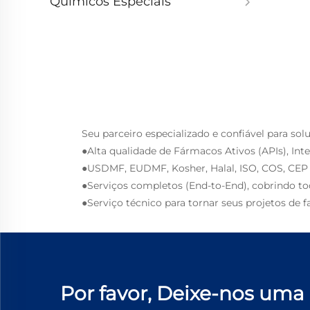
Químicos Especiais
Seu parceiro especializado e confiável para so
●Alta qualidade de Fármacos Ativos (APIs), Int
●USDMF, EUDMF, Kosher, Halal, ISO, COS, CEP 
●Serviços completos (End-to-End), cobrindo t
●Serviço técnico para tornar seus projetos de f
Por favor, Deixe-nos uma