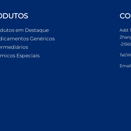
ODUTOS
CO
dutos em Destaque
Add: 
Zhang
icamentos Genéricos
-2156
ermediários
Tel/W
micos Especiais
Emai