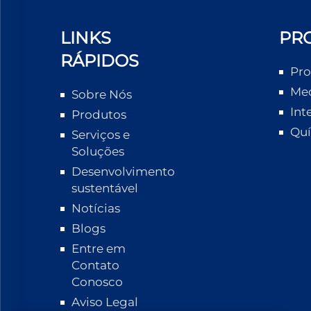
LINKS
PR
RÁPIDOS
Pro
Med
Sobre Nós
Int
Produtos
Quí
Serviços e
Soluções
Desenvolvimento
sustentável
Notícias
Blogs
Entre em
Contato
Conosco
Aviso Legal