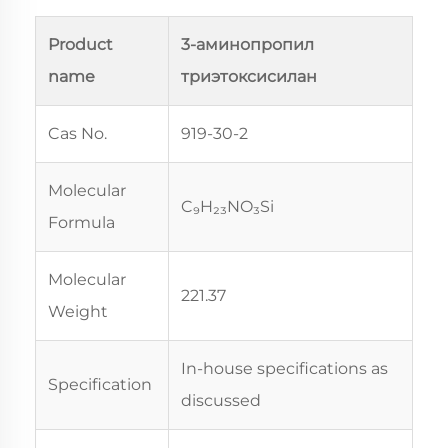
Product
3-аминопропил
name
триэтоксисилан
Cas No.
919-30-2
Molecular
C₉H₂₃NO₃Si
Formula
Molecular
221.37
Weight
In-house specifications as
Specification
discussed