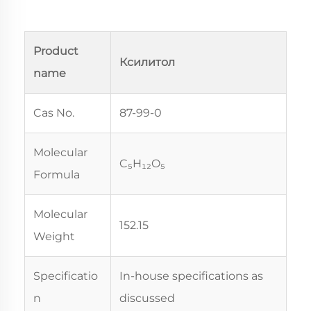
Product
Ксилитол
name
Cas No.
87-99-0
Molecular
C₅H₁₂O₅
Formula
Molecular
152.15
Weight
Specificatio
In-house specifications as
n
discussed