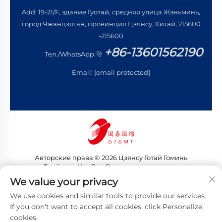
Add: 19-21/F, здание Гуотай, средняя улица Жэньминь,
город Чжанцзяган, провинция Цзянсу, Китай, 215600
-215600
+86-13601562190
Тел./WhatsApp:
Email:
[email protected]
Авторские права © 2026 Цзянсу Готай Гоминь
Трейдинг Ко., Лтд. Все права защищены
Политика конфиденциальности
We value your privacy
We use cookies and similar tools to provide our services.
If you don't want to accept all cookies, click Personalize
cookies.